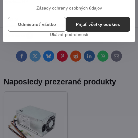
Výrobca:
HP
Zásady ochrany osobných údajov
Popis
Odmietnuť všetko
Prijať všetky cookies
Ukázať podrobnosti
Diskusia
0
Facebook
Twitter
Bluesky
Pinterest
Reddit
LinkedIn
WhatsApp
E-
mail
Naposledy prezerané produkty