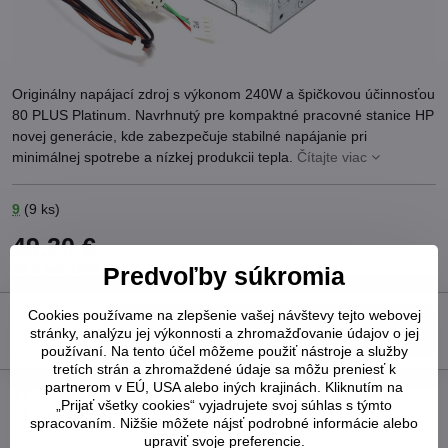
Originálny napájací zdroj s výkonom 240W a špičkovou účinnosťou
80 PLUS Platinum. Navrhnutý pre kompaktné pracovné stanice HP
novej generácie, kde zabezpečuje stabilné napájanie pri
minimálnej spotrebe a nízkej produkcii tepla.
Čítajte viac
9
(
9
ks)
49,20 €
40 €
bez DPH
Predvoľby súkromia
Cookies používame na zlepšenie vašej návštevy tejto webovej
Do košíka
stránky, analýzu jej výkonnosti a zhromažďovanie údajov o jej
používaní. Na tento účel môžeme použiť nástroje a služby
tretích strán a zhromaždené údaje sa môžu preniesť k
partnerom v EÚ, USA alebo iných krajinách. Kliknutím na
Pridať k Obľúbeným
Otázka k produktu
Strážny pes
„Prijať všetky cookies“ vyjadrujete svoj súhlas s týmto
Doručenia
spracovaním. Nižšie môžete nájsť podrobné informácie alebo
upraviť svoje preferencie.