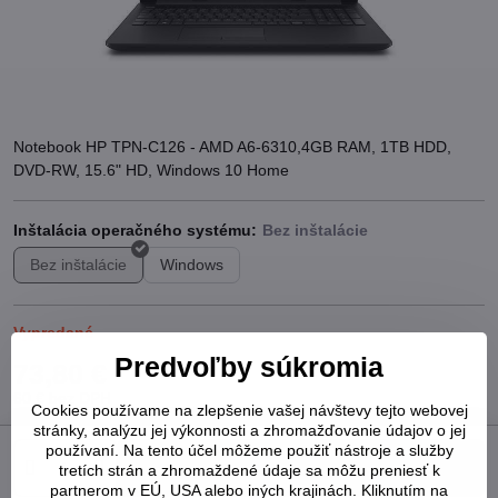
Notebook HP TPN-C126 - AMD A6-6310,4GB RAM, 1TB HDD,
DVD-RW, 15.6" HD, Windows 10 Home
Inštalácia operačného systému:
Bez inštalácie
Windows
Vypredané
Predvoľby súkromia
73,80 €
60 €
bez DPH
Cookies používame na zlepšenie vašej návštevy tejto webovej
stránky, analýzu jej výkonnosti a zhromažďovanie údajov o jej
používaní. Na tento účel môžeme použiť nástroje a služby
Do košíka
tretích strán a zhromaždené údaje sa môžu preniesť k
partnerom v EÚ, USA alebo iných krajinách. Kliknutím na