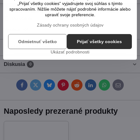
„Prijať všetky cookies“ vyjadrujete svoj súhlas s týmto
spracovaním. Nižšie môžete nájsť podrobné informácie alebo
Pridať k Obľúbeným
Otázka k produktu
Strážny pes
upraviť svoje preferencie.
Doručenia
Zásady ochrany osobných údajov
Výrobca:
HP
Odmietnuť všetko
Prijať všetky cookies
Doplnkové informácie
Ukázať podrobnosti
Diskusia
0
Facebook
Twitter
Bluesky
Pinterest
Reddit
LinkedIn
WhatsApp
E-
mail
Naposledy prezerané produkty