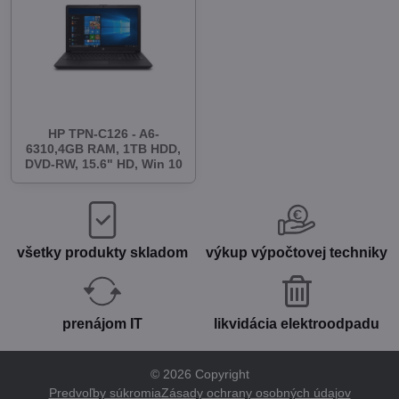
HP TPN-C126 - A6-
6310,4GB RAM, 1TB HDD,
DVD-RW, 15.6" HD, Win 10
všetky produkty skladom
výkup výpočtovej techniky
prenájom IT
likvidácia elektroodpadu
©
2026
Copyright
Predvoľby súkromia
Zásady ochrany osobných údajov