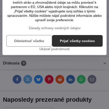
tretích strán a zhromaždené údaje sa môžu preniesť k
Do košíka
partnerom v EÚ, USA alebo iných krajinách. Kliknutím na
„Prijať všetky cookies“ vyjadrujete svoj súhlas s týmto
spracovaním. Nižšie môžete nájsť podrobné informácie alebo
upraviť svoje preferencie.
Pridať k Obľúbeným
Otázka k produktu
Strážny pes
Doručenia
Zásady ochrany osobných údajov
Výrobca:
HP
Odmietnuť všetko
Prijať všetky cookies
Ukázať podrobnosti
Popis
Diskusia
0
Facebook
Twitter
Bluesky
Pinterest
Reddit
LinkedIn
WhatsApp
E-
mail
Naposledy prezerané produkty