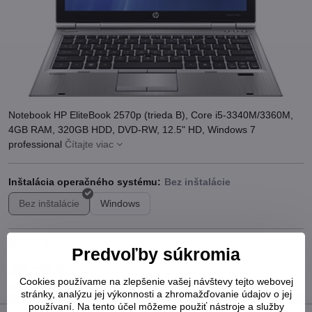
Notebook HP EliteBook 2570p (trieda B), Core i5-3340M/3360M,
4GB RAM, 320GB HDD, DVD-RW, 12.5" HD, Windows 7
professional
Čítajte viac
Inštalácia operačného systému:
Bez inštalácie
Windows
10+
(
21
ks)
Predvoľby súkromia
49,20 €
Cookies používame na zlepšenie vašej návštevy tejto webovej
40 €
bez DPH
stránky, analýzu jej výkonnosti a zhromažďovanie údajov o jej
používaní. Na tento účel môžeme použiť nástroje a služby