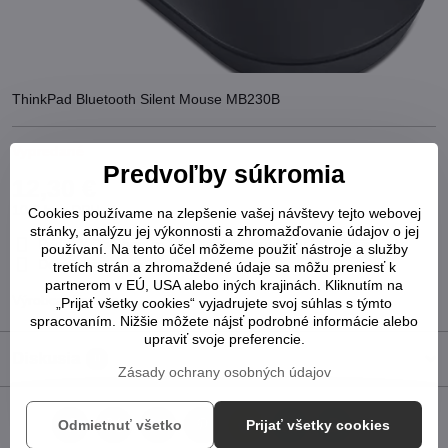
ThinkPad Bluetooth Silent Mouse MB230B
Vypredané
Predvoľby súkromia
12,30 €
10 €
bez DPH
Cookies používame na zlepšenie vašej návštevy tejto webovej
stránky, analýzu jej výkonnosti a zhromažďovanie údajov o jej
Pridať k Obľúbeným
Otázka k produktu
Strážny pes
používaní. Na tento účel môžeme použiť nástroje a služby
Doručenia
tretích strán a zhromaždené údaje sa môžu preniesť k
partnerom v EÚ, USA alebo iných krajinách. Kliknutím na
Výrobca:
Lenovo
„Prijať všetky cookies“ vyjadrujete svoj súhlas s týmto
spracovaním. Nižšie môžete nájsť podrobné informácie alebo
upraviť svoje preferencie.
Diskusia
0
Zásady ochrany osobných údajov
Odmietnuť všetko
Prijať všetky cookies
Facebook
Twitter
Bluesky
Pinterest
Reddit
LinkedIn
WhatsApp
E-
mail