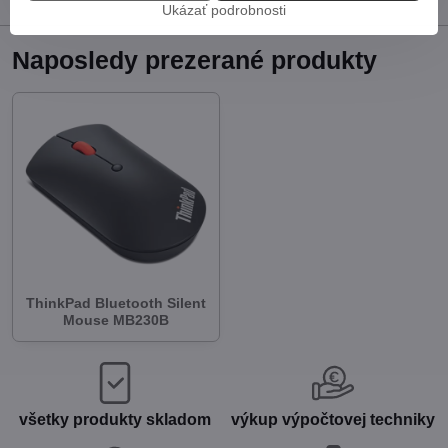
Ukázať podrobnosti
Naposledy prezerané produkty
ThinkPad Bluetooth Silent
Mouse MB230B
všetky produkty skladom
výkup výpočtovej techniky