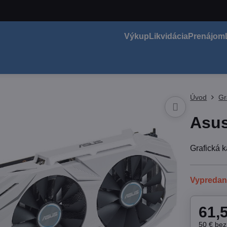
Výkup
Likvidácia
Prenájom
Úvod
Gr
Asu
Grafická
Vypreda
61,
50 €
be