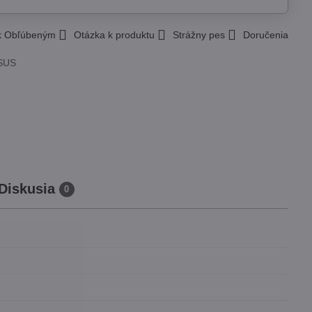
 k Obľúbeným
Otázka k produktu
Strážny pes
Doručenia
SUS
Diskusia
0