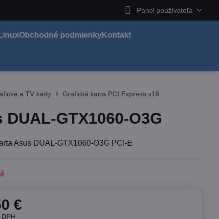
Panel používateľa
Linux
Obchodné podmienky
Kontakt
afické a TV karty
Grafická karta PCI Express x16
s DUAL-GTX1060-O3G
 karta Asus DUAL-GTX1060-O3G PCI-E
né
50 €
z DPH