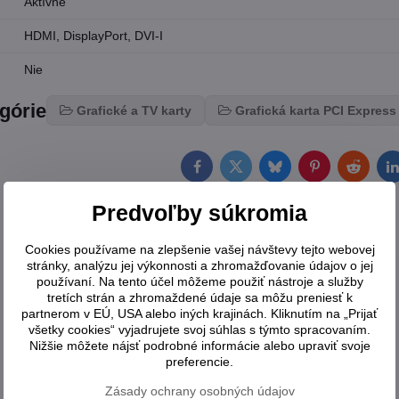
Aktívne
HDMI, DisplayPort, DVI-I
Nie
egórie
Grafické a TV karty
Grafická karta PCI Express
Facebook
Twitter
Bluesky
Pinterest
Reddit
L
Predvoľby súkromia
Cookies používame na zlepšenie vašej návštevy tejto webovej
stránky, analýzu jej výkonnosti a zhromažďovanie údajov o jej
používaní. Na tento účel môžeme použiť nástroje a služby
tretích strán a zhromaždené údaje sa môžu preniesť k
partnerom v EÚ, USA alebo iných krajinách. Kliknutím na „Prijať
všetky cookies“ vyjadrujete svoj súhlas s týmto spracovaním.
Nižšie môžete nájsť podrobné informácie alebo upraviť svoje
preferencie.
Zásady ochrany osobných údajov