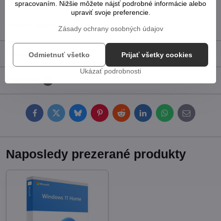
spracovaním. Nižšie môžete nájsť podrobné informácie alebo
Doručenia
upraviť svoje preferencie.
Výrobca:
Microsoft
Zásady ochrany osobných údajov
Popis
Odmietnuť všetko
Prijať všetky cookies
Ukázať podrobnosti
Diskusia
0
Facebook
Twitter
Bluesky
Pinterest
Reddit
LinkedIn
WhatsApp
E-
mail
Naposledy prezerané produkty