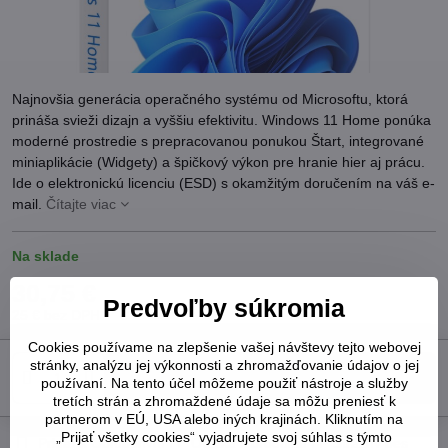
Najnovšia generácia operačného systému od Microsoftu, ktorá
prináša svieži dizajn a vyššiu efektivitu. Windows 11 Home ponúka
moderné prostredie s prepracovanou ponukou Štart, integrované
miniaplikácie (Widgety) a špičkový výkon pre hranie hier aj prácu.
Ide o elektronickú licenciu (ESD) s okamžitým doručením na váš e-
mail.
Čítajte viac
Na sklade
30,75 €
Predvoľby súkromia
25 €
bez DPH
Cookies používame na zlepšenie vašej návštevy tejto webovej
stránky, analýzu jej výkonnosti a zhromažďovanie údajov o jej
Do košíka
používaní. Na tento účel môžeme použiť nástroje a služby
tretích strán a zhromaždené údaje sa môžu preniesť k
partnerom v EÚ, USA alebo iných krajinách. Kliknutím na
„Prijať všetky cookies“ vyjadrujete svoj súhlas s týmto
Pridať k Obľúbeným
Otázka k produktu
Strážny pes