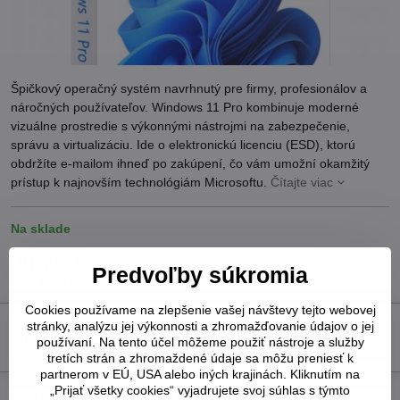
Špičkový operačný systém navrhnutý pre firmy, profesionálov a
náročných používateľov. Windows 11 Pro kombinuje moderné
vizuálne prostredie s výkonnými nástrojmi na zabezpečenie,
správu a virtualizáciu. Ide o elektronickú licenciu (ESD), ktorú
obdržíte e-mailom ihneď po zakúpení, čo vám umožní okamžitý
prístup k najnovším technológiám Microsoftu.
Čítajte viac
Na sklade
30,75 €
Predvoľby súkromia
25 €
bez DPH
Cookies používame na zlepšenie vašej návštevy tejto webovej
stránky, analýzu jej výkonnosti a zhromažďovanie údajov o jej
Do košíka
používaní. Na tento účel môžeme použiť nástroje a služby
tretích strán a zhromaždené údaje sa môžu preniesť k
partnerom v EÚ, USA alebo iných krajinách. Kliknutím na
„Prijať všetky cookies“ vyjadrujete svoj súhlas s týmto
Pridať k Obľúbeným
Otázka k produktu
Strážny pes