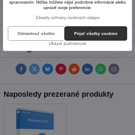
spracovaním. Nižšie môžete nájsť podrobné informácie alebo
Doručenia
upraviť svoje preferencie.
Výrobca:
Microsoft
Zásady ochrany osobných údajov
Popis
Odmietnuť všetko
Prijať všetky cookies
Ukázať podrobnosti
Diskusia
0
Facebook
Twitter
Bluesky
Pinterest
Reddit
LinkedIn
WhatsApp
E-
mail
Naposledy prezerané produkty