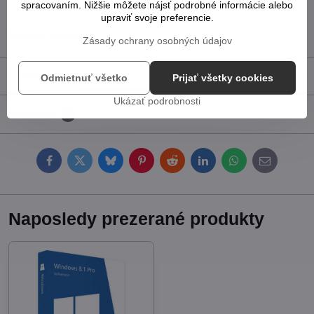
spracovaním. Nižšie môžete nájsť podrobné informácie alebo
Doručenia
upraviť svoje preferencie.
Výrobca:
Microsoft
Zásady ochrany osobných údajov
Popis
Odmietnuť všetko
Prijať všetky cookies
Ukázať podrobnosti
Diskusia
0
Facebook
Twitter
Bluesky
Pinterest
Reddit
LinkedIn
WhatsApp
E-
mail
Naposledy prezerané produkty