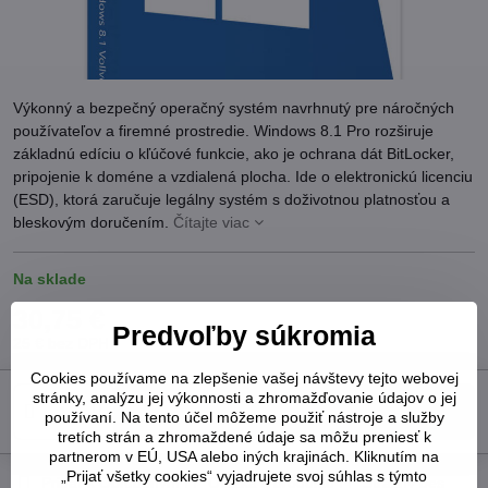
Výkonný a bezpečný operačný systém navrhnutý pre náročných
používateľov a firemné prostredie. Windows 8.1 Pro rozširuje
základnú edíciu o kľúčové funkcie, ako je ochrana dát BitLocker,
pripojenie k doméne a vzdialená plocha. Ide o elektronickú licenciu
(ESD), ktorá zaručuje legálny systém s doživotnou platnosťou a
bleskovým doručením.
Čítajte viac
Na sklade
30,75 €
Predvoľby súkromia
25 €
bez DPH
Cookies používame na zlepšenie vašej návštevy tejto webovej
stránky, analýzu jej výkonnosti a zhromažďovanie údajov o jej
Do košíka
používaní. Na tento účel môžeme použiť nástroje a služby
tretích strán a zhromaždené údaje sa môžu preniesť k
partnerom v EÚ, USA alebo iných krajinách. Kliknutím na
„Prijať všetky cookies“ vyjadrujete svoj súhlas s týmto
Pridať k Obľúbeným
Otázka k produktu
Strážny pes