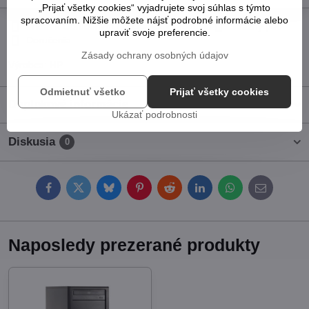
„Prijať všetky cookies“ vyjadrujete svoj súhlas s týmto
spracovaním. Nižšie môžete nájsť podrobné informácie alebo
Pridať k Obľúbeným
Otázka k produktu
Strážny pes
upraviť svoje preferencie.
Doručenia
Zásady ochrany osobných údajov
Výrobca:
HP
Odmietnuť všetko
Prijať všetky cookies
Doplnkové informácie
Ukázať podrobnosti
Diskusia
0
Facebook
Twitter
Bluesky
Pinterest
Reddit
LinkedIn
WhatsApp
E-
mail
Naposledy prezerané produkty