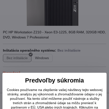
PC HP Workstation Z210 - Xeon E3-1225, 8GB RAM, 320GB HDD,
DVD, Windows 7 Professional
Inštalácia operačného systému:
Bez inštalácie
Windows
Vypredané
Predvoľby súkromia
61,50 €
50 €
bez DPH
Cookies používame na zlepšenie vašej návštevy tejto webovej
stránky, analýzu jej výkonnosti a zhromažďovanie údajov o jej
používaní. Na tento účel môžeme použiť nástroje a služby
Do košíka
tretích strán a zhromaždené údaje sa môžu preniesť k
partnerom v EÚ, USA alebo iných krajinách. Kliknutím na