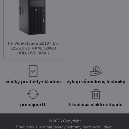
HP Workstation Z210 - E3-
1225, 8GB RAM, 320GB
HDD, DVD, Win 7
všetky produkty skladom
výkup výpočtovej techniky
prenájom IT
likvidácia elektroodpadu
©
2026
Copyright
Predvoľby súkromia
Zásady ochrany osobných údajov