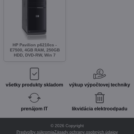
HP Pavilion p6210cs -
E7500, 4GB RAM, 250GB
HDD, DVD-RW, Win 7
všetky produkty skladom
výkup výpočtovej techniky
prenájom IT
likvidácia elektroodpadu
©
2026
Copyright
Predvoľby súkromia
Zásady ochrany osobných údajov