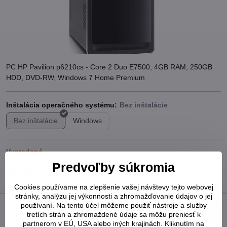
PC HP Pavilion p6210cs - Core 2 Duo E7500, 4GB RAM, 250GB
HDD, DVD-RW, Windows 7 Home Premium
Inštalácia operačného systému:
Bez inštalácie
Windows
Vypredané
Predvoľby súkromia
36,90 €
30 €
bez DPH
Cookies používame na zlepšenie vašej návštevy tejto webovej
stránky, analýzu jej výkonnosti a zhromažďovanie údajov o jej
používaní. Na tento účel môžeme použiť nástroje a služby
Do košíka
tretích strán a zhromaždené údaje sa môžu preniesť k
partnerom v EÚ, USA alebo iných krajinách. Kliknutím na