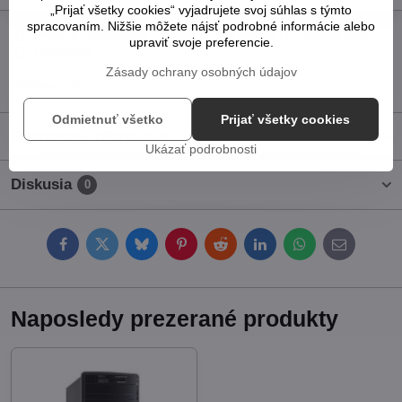
„Prijať všetky cookies“ vyjadrujete svoj súhlas s týmto
spracovaním. Nižšie môžete nájsť podrobné informácie alebo
Pridať k Obľúbeným
Otázka k produktu
Strážny pes
upraviť svoje preferencie.
Doručenia
Zásady ochrany osobných údajov
Výrobca:
HP
Odmietnuť všetko
Prijať všetky cookies
Doplnkové informácie
Ukázať podrobnosti
Diskusia
0
Facebook
Twitter
Bluesky
Pinterest
Reddit
LinkedIn
WhatsApp
E-
mail
Naposledy prezerané produkty