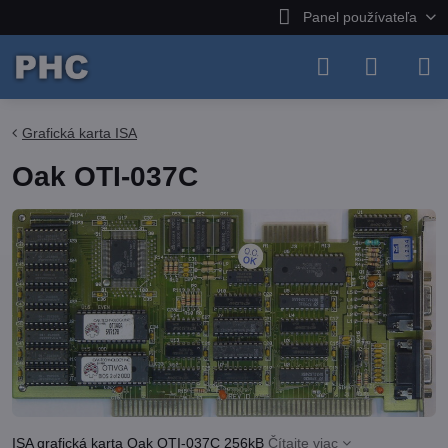
Panel používateľa
Grafická karta ISA
Oak OTI-037C
ISA grafická karta Oak OTI-037C 256kB
Čítajte viac