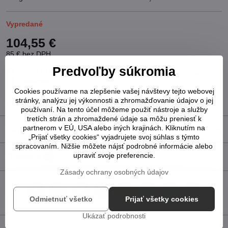
Vypredané
104,55 €
85 €
bez DPH
Predvoľby súkromia
Pridať k Obľúbeným
Otázka k produktu
Strážny pes
Doručenia
Cookies používame na zlepšenie vašej návštevy tejto webovej
Výrobca:
OAK
stránky, analýzu jej výkonnosti a zhromažďovanie údajov o jej
používaní. Na tento účel môžeme použiť nástroje a služby
tretích strán a zhromaždené údaje sa môžu preniesť k
partnerom v EÚ, USA alebo iných krajinách. Kliknutím na
Popis
„Prijať všetky cookies“ vyjadrujete svoj súhlas s týmto
spracovaním. Nižšie môžete nájsť podrobné informácie alebo
upraviť svoje preferencie.
Diskusia
0
Zásady ochrany osobných údajov
Facebook
Twitter
Bluesky
Pinterest
Reddit
LinkedIn
WhatsApp
E-
Odmietnuť všetko
Prijať všetky cookies
mail
Ukázať podrobnosti