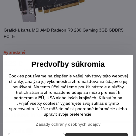
Grafická karta MSI AMD Radeon R9 280 Gaming 3GB GDDR5
PCI-E
Vypredané
123 €
Predvoľby súkromia
100 €
bez DPH
Cookies používame na zlepšenie vašej návštevy tejto webovej
Pridať k Obľúbeným
Otázka k produktu
Strážny pes
stránky, analýzu jej výkonnosti a zhromažďovanie údajov o jej
Doručenia
používaní. Na tento účel môžeme použiť nástroje a služby
tretích strán a zhromaždené údaje sa môžu preniesť k
Výrobca:
MSI
partnerom v EÚ, USA alebo iných krajinách. Kliknutím na
„Prijať všetky cookies“ vyjadrujete svoj súhlas s týmto
spracovaním. Nižšie môžete nájsť podrobné informácie alebo
upraviť svoje preferencie.
Doplnkové informácie
Zásady ochrany osobných údajov
Diskusia
0