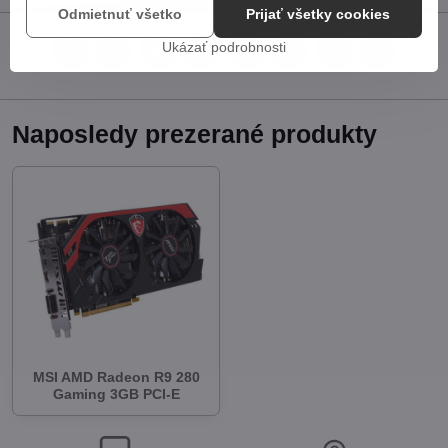
Odmietnuť všetko
Prijať všetky cookies
Ukázať podrobnosti
Facebook
Twitter
Bluesky
Pinterest
Reddit
LinkedIn
WhatsApp
E-
mail
Naposledy prezerané produkty
MSI AMD Radeon R9 280
Gaming 3GB PCI-E