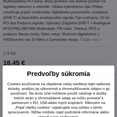
Multimediálna PCI karta, ktorá premení váš stolový počítač na
digitálny televízor a rekordér. Vďaka hybridnému čipu Philips
umožňuje príjem moderného digitálneho pozemného vysielania
(DVB-T) aj klasického analógového signálu.Typ rozhrania: 32-bit
PCI slot.Podpora signálu: Hybridný (Digitálne DVB-T + Analógové
NTSC/PAL/SECAM).Multimédiá: FM rádio, Teletext, EPG a
podpora Stereo zvuku.Video vstup: Možnosť digitalizácie z
VHS/kamery cez S-Video a Composite vstupy.
Čítajte viac
1
(
1
ks)
18,45 €
15 €
bez DPH
Predvoľby súkromia
Cookies používame na zlepšenie vašej návštevy tejto webovej
Do košíka
stránky, analýzu jej výkonnosti a zhromažďovanie údajov o jej
používaní. Na tento účel môžeme použiť nástroje a služby
tretích strán a zhromaždené údaje sa môžu preniesť k
Pridať k Obľúbeným
Otázka k produktu
Strážny pes
partnerom v EÚ, USA alebo iných krajinách. Kliknutím na
Doručenia
„Prijať všetky cookies“ vyjadrujete svoj súhlas s týmto
spracovaním. Nižšie môžete nájsť podrobné informácie alebo
Výrobca:
GIGABYTE
upraviť svoje preferencie.