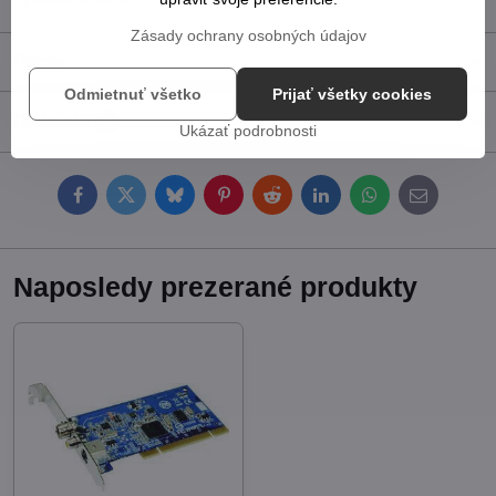
Zásady ochrany osobných údajov
Popis
Odmietnuť všetko
Prijať všetky cookies
Diskusia
0
Ukázať podrobnosti
Facebook
Twitter
Bluesky
Pinterest
Reddit
LinkedIn
WhatsApp
E-
mail
Naposledy prezerané produkty