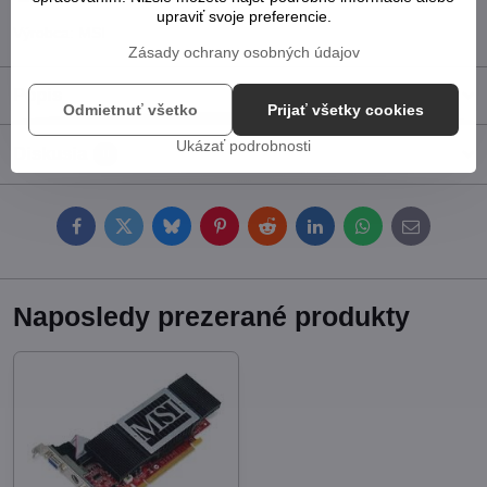
upraviť svoje preferencie.
Výrobca:
MSI
Zásady ochrany osobných údajov
Popis
Odmietnuť všetko
Prijať všetky cookies
Ukázať podrobnosti
Diskusia
0
Facebook
Twitter
Bluesky
Pinterest
Reddit
LinkedIn
WhatsApp
E-
mail
Naposledy prezerané produkty