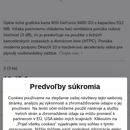
Úplne tichá grafická karta MSI GeForce 8400 GS s kapacitou 512
MB. Vďaka pasívnemu chladeniu bez ventilátora ponúka nulovú
hlučnosť (0 dB), čo ju predurčuje na použitie v tichých
kancelárskych zostavách a domácom kine (HTPC). Ponúka
modernú podporu DirectX 10 a hardvérovú akceleráciu videa pre
plynulý multimediálny zážitok.
Čítajte viac
3
(
3
ks)
18,45 €
Predvoľby súkromia
15 €
bez DPH
Cookies používame na zlepšenie vašej návštevy tejto webovej
stránky, analýzu jej výkonnosti a zhromažďovanie údajov o jej
Do košíka
používaní. Na tento účel môžeme použiť nástroje a služby
tretích strán a zhromaždené údaje sa môžu preniesť k
partnerom v EÚ, USA alebo iných krajinách. Kliknutím na
Pridať k Obľúbeným
Otázka k produktu
Strážny pes
„Prijať všetky cookies“ vyjadrujete svoj súhlas s týmto
Doručenia
spracovaním. Nižšie môžete nájsť podrobné informácie alebo