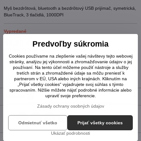
Myš bezdrôtová, bluetooth a bezdrôtový USB prijímač, symetrická,
BlueTrack, 3 tlačidlá, 1000DPI
Vypredané
49,20 €
Predvoľby súkromia
40 €
bez DPH
Cookies používame na zlepšenie vašej návštevy tejto webovej
Pridať k Obľúbeným
Otázka k produktu
Strážny pes
stránky, analýzu jej výkonnosti a zhromažďovanie údajov o jej
Doručenia
používaní. Na tento účel môžeme použiť nástroje a služby
tretích strán a zhromaždené údaje sa môžu preniesť k
Výrobca:
Microsoft
partnerom v EÚ, USA alebo iných krajinách. Kliknutím na
„Prijať všetky cookies“ vyjadrujete svoj súhlas s týmto
spracovaním. Nižšie môžete nájsť podrobné informácie alebo
upraviť svoje preferencie.
Diskusia
0
Zásady ochrany osobných údajov
Facebook
Twitter
Bluesky
Pinterest
Reddit
LinkedIn
WhatsApp
E-
Odmietnuť všetko
Prijať všetky cookies
mail
Ukázať podrobnosti