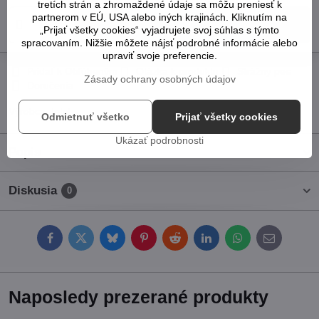
tretích strán a zhromaždené údaje sa môžu preniesť k
partnerom v EÚ, USA alebo iných krajinách. Kliknutím na
Do košíka
„Prijať všetky cookies“ vyjadrujete svoj súhlas s týmto
spracovaním. Nižšie môžete nájsť podrobné informácie alebo
upraviť svoje preferencie.
Pridať k Obľúbeným
Otázka k produktu
Strážny pes
Zásady ochrany osobných údajov
Doručenia
Výrobca:
Intel
Odmietnuť všetko
Prijať všetky cookies
Ukázať podrobnosti
Popis
Diskusia
0
Facebook
Twitter
Bluesky
Pinterest
Reddit
LinkedIn
WhatsApp
E-
mail
Naposledy prezerané produkty