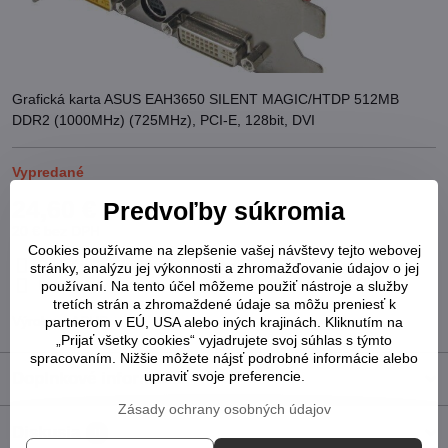
Grafická karta ASUS EAH3650 SILENT MAGIC/HTDP 512MB
DDR2 (1000MHz) (725MHz), PCI-E, 128bit, DVI
Vypredané
24,60 €
Predvoľby súkromia
20 €
bez DPH
Cookies používame na zlepšenie vašej návštevy tejto webovej
Pridať k Obľúbeným
Otázka k produktu
Strážny pes
stránky, analýzu jej výkonnosti a zhromažďovanie údajov o jej
Doručenia
používaní. Na tento účel môžeme použiť nástroje a služby
tretích strán a zhromaždené údaje sa môžu preniesť k
Výrobca:
ASUS
partnerom v EÚ, USA alebo iných krajinách. Kliknutím na
„Prijať všetky cookies“ vyjadrujete svoj súhlas s týmto
spracovaním. Nižšie môžete nájsť podrobné informácie alebo
upraviť svoje preferencie.
Doplnkové informácie
Zásady ochrany osobných údajov
Diskusia
0