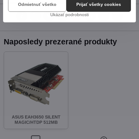
Odmietnuť všetko
Prijať všetky cookies
Ukázať podrobnosti
Facebook
Twitter
Bluesky
Pinterest
Reddit
LinkedIn
WhatsApp
E-
mail
Naposledy prezerané produkty
ASUS EAH3650 SILENT
MAGIC/HTDP 512MB