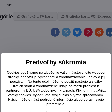
Nie
egórie
Grafické a TV karty
Grafická karta PCI Express
Facebook
Twitter
Bluesky
Pinterest
Reddit
L
Predvoľby súkromia
Cookies používame na zlepšenie vašej návštevy tejto webovej
stránky, analýzu jej výkonnosti a zhromažďovanie údajov o jej
používaní. Na tento účel môžeme použiť nástroje a služby
tretích strán a zhromaždené údaje sa môžu preniesť k
partnerom v EÚ, USA alebo iných krajinách. Kliknutím na „Prijať
všetky cookies“ vyjadrujete svoj súhlas s týmto spracovaním.
Nižšie môžete nájsť podrobné informácie alebo upraviť svoje
preferencie.