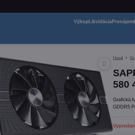
Výkup
Likvidácia
Prenájom
Úvod
Gr
SAP
580
Grafická
GDDR5 P
Vypreda