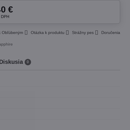
40 €
z DPH
 k Obľúbeným
Otázka k produktu
Strážny pes
Doručenia
apphire
Diskusia
0