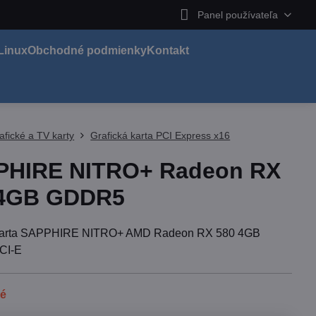
Panel používateľa
Linux
Obchodné podmienky
Kontakt
afické a TV karty
Grafická karta PCI Express x16
PHIRE NITRO+ Radeon RX
 4GB GDDR5
 karta SAPPHIRE NITRO+ AMD Radeon RX 580 4GB
CI-E
né