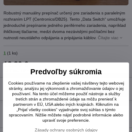
Robustný manuálny prepínač určený pre zariadenia s paralelným
rozhraním LPT (Centronics/DB25). Tento „Data Switch“ umožňuje
jednoduché prepínanie jedného periférneho zariadenia, napríklad
ihličkovej tlačiarne, medzi dvoma nezávislými počítačmi bez
nutnosti neustáleho odpájania a pripájania káblov.
Čítajte viac
1
(
1
ks)
12,30 €
Predvoľby súkromia
10 €
bez DPH
Cookies používame na zlepšenie vašej návštevy tejto webovej
stránky, analýzu jej výkonnosti a zhromažďovanie údajov o jej
Do košíka
používaní. Na tento účel môžeme použiť nástroje a služby
tretích strán a zhromaždené údaje sa môžu preniesť k
partnerom v EÚ, USA alebo iných krajinách. Kliknutím na
Pridať k Obľúbeným
Otázka k produktu
Strážny pes
„Prijať všetky cookies“ vyjadrujete svoj súhlas s týmto
Doručenia
spracovaním. Nižšie môžete nájsť podrobné informácie alebo
upraviť svoje preferencie.
Zásady ochrany osobných údajov