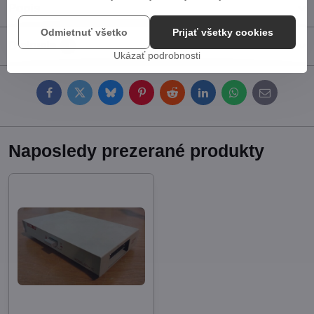
Popis
Odmietnuť všetko
Prijať všetky cookies
Diskusia
0
Ukázať podrobnosti
Facebook
Twitter
Bluesky
Pinterest
Reddit
LinkedIn
WhatsApp
E-
mail
Naposledy prezerané produkty