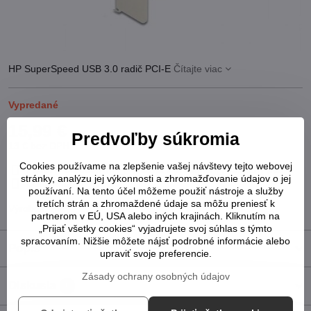
HP SuperSpeed USB 3.0 radič PCI-E
Čítajte viac
Vypredané
15,99 €
Predvoľby súkromia
13 €
bez DPH
Cookies používame na zlepšenie vašej návštevy tejto webovej
Pridať k Obľúbeným
Otázka k produktu
Strážny pes
stránky, analýzu jej výkonnosti a zhromažďovanie údajov o jej
Doručenia
používaní. Na tento účel môžeme použiť nástroje a služby
tretích strán a zhromaždené údaje sa môžu preniesť k
Výrobca:
HP
partnerom v EÚ, USA alebo iných krajinách. Kliknutím na
„Prijať všetky cookies“ vyjadrujete svoj súhlas s týmto
spracovaním. Nižšie môžete nájsť podrobné informácie alebo
Popis
upraviť svoje preferencie.
Zásady ochrany osobných údajov
Diskusia
0