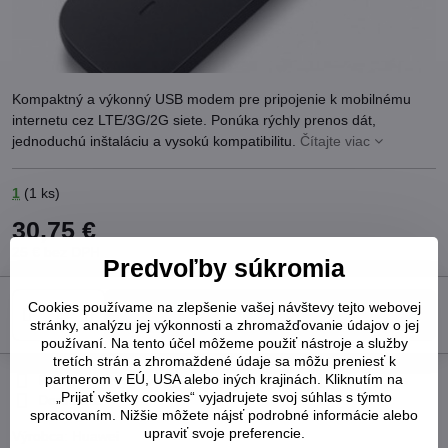
Kompaktný a výkonný USB modem pre pripojenie k mobilnému
internetu cez LTE/3G/2G siete. Ponúka rýchly prenos dát,
jednoduchú inštaláciu a vysokú kompatibilitu.
Čítajte viac
1
(
1
ks)
30,75 €
25 €
bez DPH
Predvoľby súkromia
Cookies používame na zlepšenie vašej návštevy tejto webovej
Do košíka
stránky, analýzu jej výkonnosti a zhromažďovanie údajov o jej
používaní. Na tento účel môžeme použiť nástroje a služby
tretích strán a zhromaždené údaje sa môžu preniesť k
partnerom v EÚ, USA alebo iných krajinách. Kliknutím na
Pridať k Obľúbeným
Otázka k produktu
Strážny pes
„Prijať všetky cookies“ vyjadrujete svoj súhlas s týmto
Doručenia
spracovaním. Nižšie môžete nájsť podrobné informácie alebo
upraviť svoje preferencie.
Výrobca:
Huawei