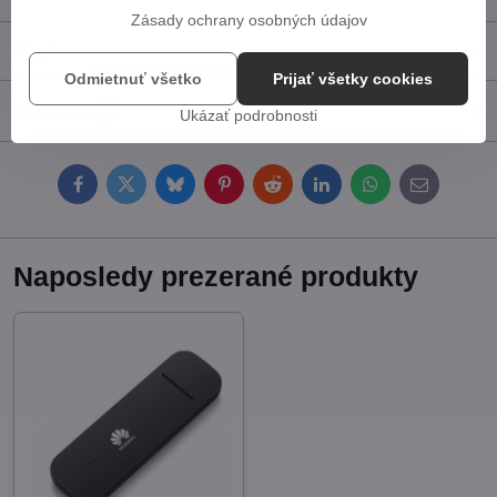
Zásady ochrany osobných údajov
Popis
Odmietnuť všetko
Prijať všetky cookies
Diskusia
0
Ukázať podrobnosti
Facebook
Twitter
Bluesky
Pinterest
Reddit
LinkedIn
WhatsApp
E-
mail
Naposledy prezerané produkty