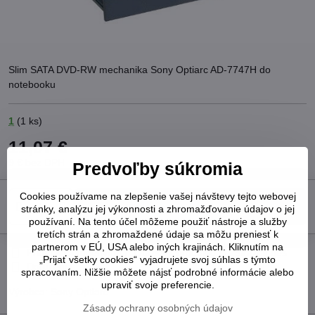
Slim SATA DVD-RW mechanika Sony Optiarc AD-7747H do
notebooku
1
(
1
ks)
11,07 €
9 €
bez DPH
Predvoľby súkromia
Cookies používame na zlepšenie vašej návštevy tejto webovej
Do košíka
stránky, analýzu jej výkonnosti a zhromažďovanie údajov o jej
používaní. Na tento účel môžeme použiť nástroje a služby
tretích strán a zhromaždené údaje sa môžu preniesť k
partnerom v EÚ, USA alebo iných krajinách. Kliknutím na
Pridať k Obľúbeným
Otázka k produktu
Strážny pes
„Prijať všetky cookies“ vyjadrujete svoj súhlas s týmto
Doručenia
spracovaním. Nižšie môžete nájsť podrobné informácie alebo
upraviť svoje preferencie.
Výrobca:
Sony Optiarc
Zásady ochrany osobných údajov