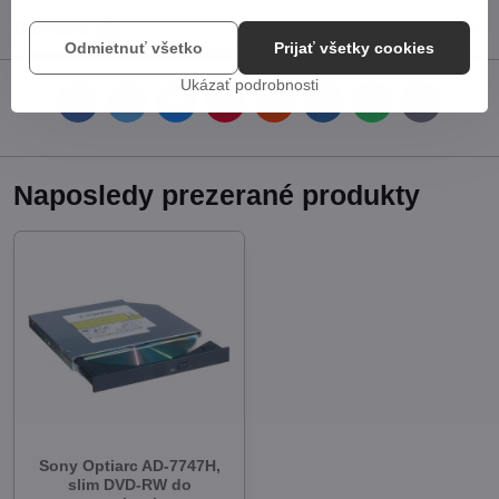
Diskusia
0
Odmietnuť všetko
Prijať všetky cookies
Ukázať podrobnosti
Facebook
Twitter
Bluesky
Pinterest
Reddit
LinkedIn
WhatsApp
E-
mail
Naposledy prezerané produkty
Sony Optiarc AD-7747H,
slim DVD-RW do