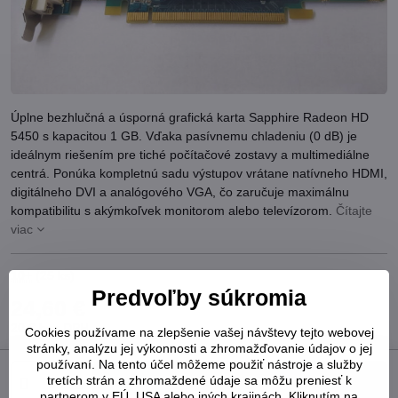
Úplne bezhlučná a úsporná grafická karta Sapphire Radeon HD
5450 s kapacitou 1 GB. Vďaka pasívnemu chladeniu (0 dB) je
ideálnym riešením pre tiché počítačové zostavy a multimediálne
centrá. Ponúka kompletnú sadu výstupov vrátane natívneho HDMI,
digitálneho DVI a analógového VGA, čo zaručuje maximálnu
kompatibilitu s akýmkoľvek monitorom alebo televízorom.
Čítajte
viac
10+
(
25
ks)
Predvoľby súkromia
24,60 €
20 €
bez DPH
Cookies používame na zlepšenie vašej návštevy tejto webovej
stránky, analýzu jej výkonnosti a zhromažďovanie údajov o jej
používaní. Na tento účel môžeme použiť nástroje a služby
tretích strán a zhromaždené údaje sa môžu preniesť k
Do košíka
partnerom v EÚ, USA alebo iných krajinách. Kliknutím na