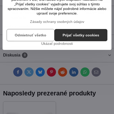
„Prijať všetky cookies“ vyjadrujete svoj súhlas s týmto
spracovaním. Nižšie môžete nájsť podrobné informácie alebo
Pridať k Obľúbeným
Otázka k produktu
Strážny pes
upraviť svoje preferencie.
Doručenia
Zásady ochrany osobných údajov
Výrobca:
Sapphire
Odmietnuť všetko
Prijať všetky cookies
Popis
Ukázať podrobnosti
Diskusia
0
Facebook
Twitter
Bluesky
Pinterest
Reddit
LinkedIn
WhatsApp
E-
mail
Naposledy prezerané produkty