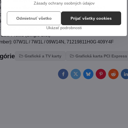
y: 1x DisplayPort, 1x DVI-I
Zásady ochrany osobných údajov
gitálne rozlíšenie: 2560 x 1600 px (cez DisplayPort)
otreba (TDP): cca 30W (napájanie priamo zo slotu)
Odmietnuť všetko
Prijať všetky cookies
tívne (nízkoprofilový tichý ventilátor)
Ukázať podrobnosti
 DirectX 11, OpenGL 4.1, Shader Model 5.0
 Low Profile (Single Slot)
umber): 07W1L / 7W1L / 09W14N, 71219811H0G 409Y4F
egórie
Grafické a TV karty
Grafická karta PCI Express
Facebook
Twitter
Bluesky
Pinterest
Reddit
L