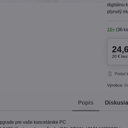
digitálnu 
plynulý mu
10+
(
36
ks
24,
20 €
be
Pridať
Výrobca:
De
Popis
Diskusi
upgrade pre vaše kancelárske PC