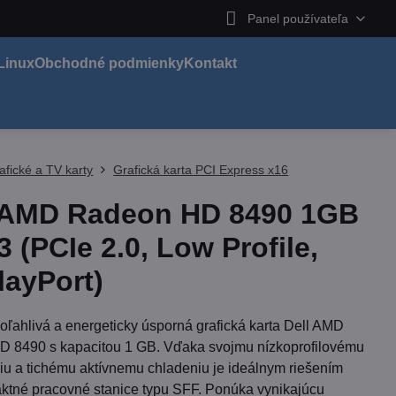
Panel používateľa
Linux
Obchodné podmienky
Kontakt
afické a TV karty
Grafická karta PCI Express x16
 AMD Radeon HD 8490 1GB
 (PCIe 2.0, Low Profile,
layPort)
oľahlivá a energeticky úsporná grafická karta Dell AMD
 8490 s kapacitou 1 GB. Vďaka svojmu nízkoprofilovému
iu a tichému aktívnemu chladeniu je ideálnym riešením
ktné pracovné stanice typu SFF. Ponúka vynikajúcu