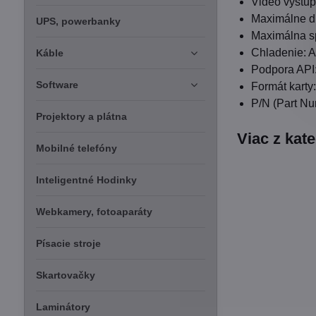
Video výstup
Maximálne di
UPS, powerbanky
Maximálna sp
Chladenie: Ak
Káble
Podpora API:
Software
Formát karty:
P/N (Part N
Projektory a plátna
Viac z kat
Mobilné telefóny
Inteligentné Hodinky
Webkamery, fotoaparáty
Písacie stroje
Skartovačky
Laminátory