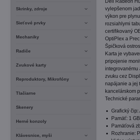
Dell Radeon HD
vylepšenom jad
Skrinky, zdroje
výkon pre plyn
Sieťové prvky
rozsiahlymi tab
certifikovaný O
Mechaniky
OptiPlex a Prec
Špičková ostros
Radiče
Karta je vybave
pripojenie moni
Zvukové karty
integrovanému a
zvuku cez Disp
Reproduktory, Mikrofóny
napájanie a jej
kancelárskom pr
Tlačiarne
Technické para
Skenery
Grafický či
Pamäť: 1 G
Herné konzoly
Pamäťová zbe
Rozhranie: P
Klávesnice, myši