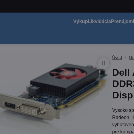
Výkup
Likvidácia
Prenájom
Úvod
Gr
Dell
DDR3
Disp
Vysoko sp
Radeon HD
vyhotoven
pre kompa