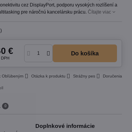
konektivitu cez DisplayPort, podporu vysokých rozlíšení a
ltitasking pre náročnú kancelársku prácu.
Čítajte viac
)
60 €
Do košíka
z DPH
 k Obľúbeným
Otázka k produktu
Strážny pes
Doručenia
ll
a
0
Doplnkové informácie