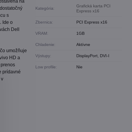
ostavená na
Grafická karta PCI
 dostatočný
Kategória:
Express x16
cu s
 Ide o
Zbernica:
PCI Express x16
avách Dell
VRAM:
1GB
Chladenie:
Aktívne
, čo umožňuje
Výstupy:
DisplayPort, DVI-I
Avivo HD a
 prenos
Low profile:
Nie
e prídavné
 v