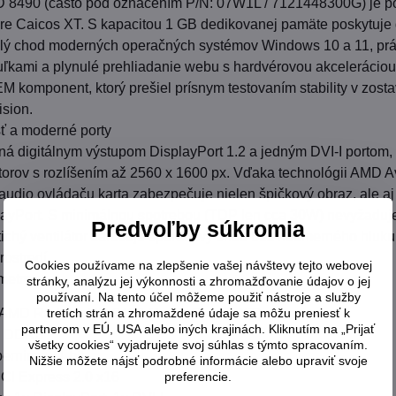
 8490 (často pod označením P/N: 07W1L / 7121448300G) je p
re Caicos XT. S kapacitou 1 GB dedikovanej pamäte poskytuje
ulý chod moderných operačných systémov Windows 10 a 11, prá
uľkami a plynulé prehliadanie webu s hardvérovou akceleráciou.
EM komponent, ktorý prešiel prísnym testovaním stability v zost
ision.
ť a moderné porty
ná digitálnym výstupom DisplayPort 1.2 a jedným DVI-I portom
torov s rozlíšením až 2560 x 1600 px. Vďaka technológii AMD 
udio ovládaču karta zabezpečuje nielen špičkový obraz, ale aj
layPort. S minimálnou spotrebou (TDP len cca 30W) nevyžaduj
Predvoľby súkromia
 tichý ventilátor zaručuje spoľahlivý chod bez nadmerného hluku
ostredí.
Cookies používame na zlepšenie vašej návštevy tejto webovej
metre:
stránky, analýzu jej výkonnosti a zhromažďovanie údajov o jej
používaní. Na tento účel môžeme použiť nástroje a služby
tretích strán a zhromaždené údaje sa môžu preniesť k
p: AMD Radeon HD 8490 (Jadro Caicos XT)
partnerom v EÚ, USA alebo iných krajinách. Kliknutím na „Prijať
B DDR3
všetky cookies“ vyjadrujete svoj súhlas s týmto spracovaním.
rnica: 64-bit
Nižšie môžete nájsť podrobné informácie alebo upraviť svoje
preferencie.
CI Express 2.0 x16