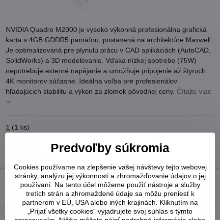
NVIDIA Quadro M2000 je vysoko výkonná profesionálna grafická
karta s 4GB GDDR5 pamäťou, postavená na architektúre Maxwell.
Je optimalizovaná pre plynulú prácu v CAD aplikáciách (AutoCAD,
SolidWorks) a 3D modelovanie. Vďaka nízkej spotrebe (75W)
nepotrebuje externé napájanie a umožňuje pripojenie až štyroch
4K monitorov súčasne. Ideálna voľba pre profesionálov
hľadajúcich stabilitu a výkon za zlomok pôvodnej ceny.
Čítajte viac
1
(
1
ks)
123 €
Predvoľby súkromia
100 €
bez DPH
Cookies používame na zlepšenie vašej návštevy tejto webovej
stránky, analýzu jej výkonnosti a zhromažďovanie údajov o jej
používaní. Na tento účel môžeme použiť nástroje a služby
Do košíka
tretích strán a zhromaždené údaje sa môžu preniesť k
partnerom v EÚ, USA alebo iných krajinách. Kliknutím na
„Prijať všetky cookies“ vyjadrujete svoj súhlas s týmto
Pridať k Obľúbeným
Otázka k produktu
Strážny pes