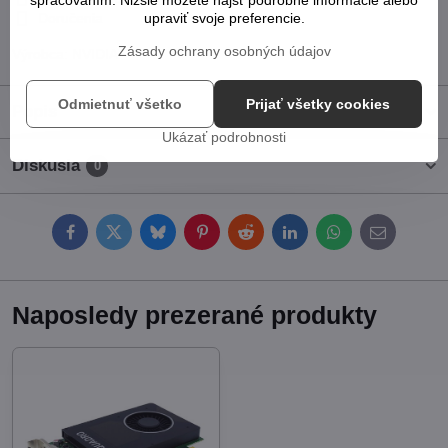
spracovaním. Nižšie môžete nájsť podrobné informácie alebo
upraviť svoje preferencie.
Doručenia
Zásady ochrany osobných údajov
Výrobca:
NVIDIA
Odmietnuť všetko
Prijať všetky cookies
Popis
Ukázať podrobnosti
Diskusia
0
Facebook
Twitter
Bluesky
Pinterest
Reddit
LinkedIn
WhatsApp
E-
mail
Naposledy prezerané produkty