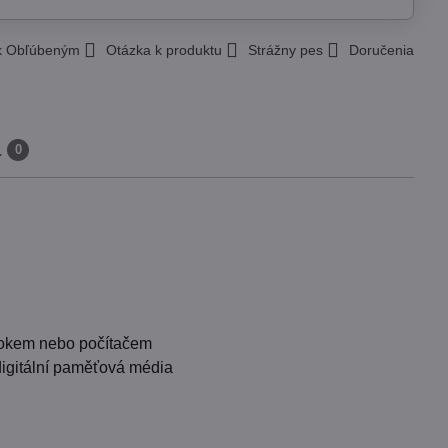
 k Obľúbeným
Otázka k produktu
Strážny pes
Doručenia
a
0
bookem nebo počítačem
digitální paměťová média