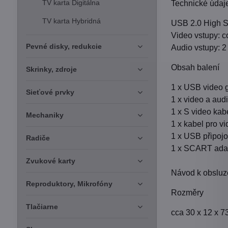
TV karta Digitálna
Technické údaj
TV karta Hybridná
USB 2.0 High Sp
Video vstupy: c
Pevné disky, redukcie
Audio vstupy: 2 
Obsah balení
Skrinky, zdroje
1 x USB video 
Sieťové prvky
1 x video a aud
1 x S video kab
Mechaniky
1 x kabel pro v
1 x USB připojo
Radiče
1 x SCART ada
Zvukové karty
Návod k obsluz
Reproduktory, Mikrofóny
Rozměry
Tlačiarne
cca 30 x 12 x 