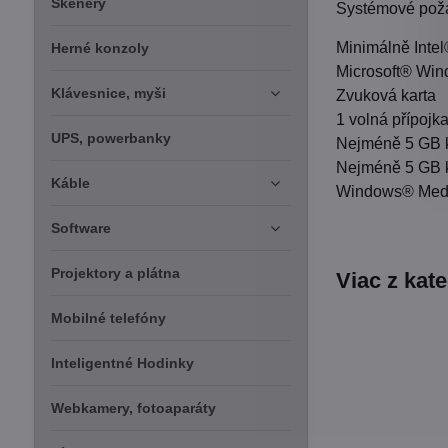
Skenery
Systémové pož
Minimálně Inte
Herné konzoly
Microsoft® Wi
Klávesnice, myši
Zvuková karta
1 volná přípoj
UPS, powerbanky
Nejméně 5 GB k 
Nejméně 5 GB k
Káble
Windows® Media
Software
Projektory a plátna
Viac z kat
Mobilné telefóny
Inteligentné Hodinky
Webkamery, fotoaparáty