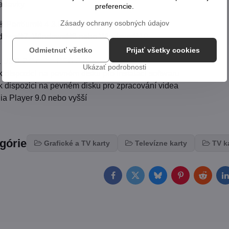
adavky
preferencie.
Zásady ochrany osobných údajov
l® Pentium® 4 3.0 GHz nebo AMD Athlon 64 X2
ndows®7, Windows®8 nebo Windows®10
Odmietnuť všetko
Prijať všetky cookies
ka USB-2.0 nebo USB-3.0
Ukázať podrobnosti
dispozici na pevném disku pro instalaci softwaru
 dispozici na pevném disku pro zpracování videa
 Player 9.0 nebo vyšší
egórie
Grafické a TV karty
Televízne karty
TV k
Facebook
Twitter
Bluesky
Pinterest
Reddit
L