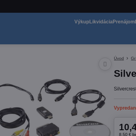
Výkup
Likvidácia
Prenájom
Úvod
Gr
Silv
Silvercre
Vypreda
10,
8,50 €
b