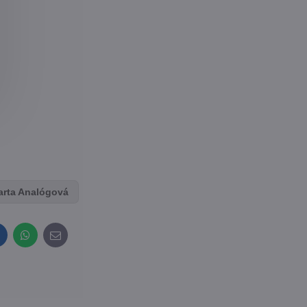
arta Analógová
inkedIn
WhatsApp
E-
mail