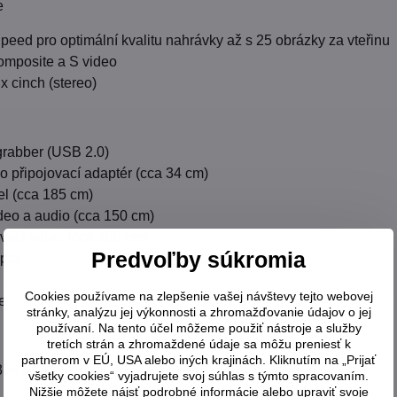
e
eed pro optimální kvalitu nahrávky až s 25 obrázky za vteřinu
omposite a S video
x cinch (stereo)
grabber (USB 2.0)
io připojovací adaptér (cca 34 cm)
el (cca 185 cm)
ideo a audio (cca 150 cm)
vací kabel (cca 100 cm)
Predvoľby súkromia
ptér
Cookies používame na zlepšenie vašej návštevy tejto webovej
e
stránky, analýzu jej výkonnosti a zhromažďovanie údajov o jej
používaní. Na tento účel môžeme použiť nástroje a služby
tretích strán a zhromaždené údaje sa môžu preniesť k
partnerom v EÚ, USA alebo iných krajinách. Kliknutím na „Prijať
73 mm
všetky cookies“ vyjadrujete svoj súhlas s týmto spracovaním.
Nižšie môžete nájsť podrobné informácie alebo upraviť svoje