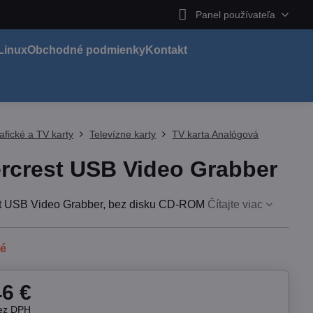
Panel používateľa
Linux
Obchodné podmienky
Kontakt
afické a TV karty
Televízne karty
TV karta Analógová
ercrest USB Video Grabber
st USB Video Grabber, bez disku CD-ROM
Čítajte viac
né
46 €
ez DPH