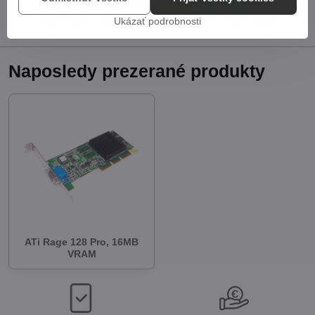
Facebook
Twitter
Bluesky
Pinterest
Reddit
LinkedIn
WhatsApp
E-
Ukázať podrobnosti
mail
Naposledy prezerané produkty
ATi Rage 128 Pro, 16MB
VRAM