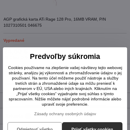
AGP grafická karta ATi Rage 128 Pro, 16MB VRAM, P/N
1027310501 046675
Vypredané
24,60 €
Predvoľby súkromia
20 €
bez DPH
Pridať k Obľúbeným
Otázka k produktu
Strážny pes
Cookies používame na zlepšenie vašej návštevy tejto webovej
stránky, analýzu jej výkonnosti a zhromažďovanie údajov o jej
Doručenia
používaní. Na tento účel môžeme použiť nástroje a služby
tretích strán a zhromaždené údaje sa môžu preniesť k
Výrobca:
ATI
partnerom v EÚ, USA alebo iných krajinách. Kliknutím na
„Prijať všetky cookies“ vyjadrujete svoj súhlas s týmto
spracovaním. Nižšie môžete nájsť podrobné informácie alebo
Doplnkové informácie
upraviť svoje preferencie.
Zásady ochrany osobných údajov
Diskusia
0
Odmietnuť všetko
Prijať všetky cookies