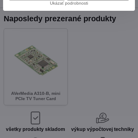
Ukázať podrobnosti
Naposledy prezerané produkty
AVerMedia A310-B, mini
PCIe TV Tuner Card
všetky produkty skladom
výkup výpočtovej techniky