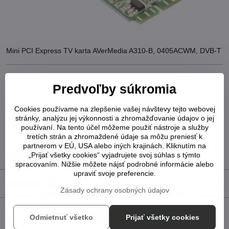
Mini PCI Express TV karta AVerMedia A310-B, 0405ACWM, DVB-T
Vypredané
Predvoľby súkromia
9,84 €
8 €
bez DPH
Cookies používame na zlepšenie vašej návštevy tejto webovej
stránky, analýzu jej výkonnosti a zhromažďovanie údajov o jej
Pridať k Obľúbeným
Otázka k produktu
Strážny pes
používaní. Na tento účel môžeme použiť nástroje a služby
Doručenia
tretích strán a zhromaždené údaje sa môžu preniesť k
partnerom v EÚ, USA alebo iných krajinách. Kliknutím na
Výrobca:
AVerMedia
„Prijať všetky cookies“ vyjadrujete svoj súhlas s týmto
spracovaním. Nižšie môžete nájsť podrobné informácie alebo
upraviť svoje preferencie.
Diskusia
0
Zásady ochrany osobných údajov
Odmietnuť všetko
Prijať všetky cookies
Facebook
Twitter
Bluesky
Pinterest
Reddit
LinkedIn
WhatsApp
E-
mail