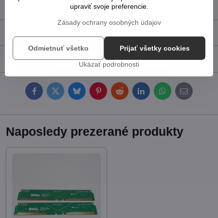
upraviť svoje preferencie.
Zásady ochrany osobných údajov
Popis
Odmietnuť všetko
Prijať všetky cookies
Diskusia
0
Ukázať podrobnosti
Facebook
Twitter
Bluesky
Pinterest
Reddit
LinkedIn
WhatsApp
E-
mail
Naposledy prezerané produkty