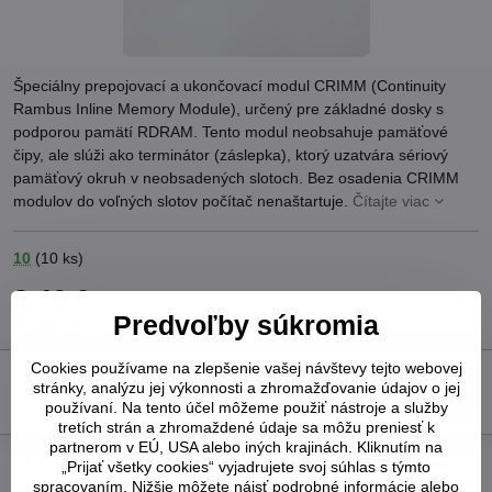
Špeciálny prepojovací a ukončovací modul CRIMM (Continuity
Rambus Inline Memory Module), určený pre základné dosky s
podporou pamätí RDRAM. Tento modul neobsahuje pamäťové
čipy, ale slúži ako terminátor (záslepka), ktorý uzatvára sériový
pamäťový okruh v neobsadených slotoch. Bez osadenia CRIMM
modulov do voľných slotov počítač nenaštartuje.
Čítajte viac
10
(
10
ks)
2,46 €
Predvoľby súkromia
2 €
bez DPH
Cookies používame na zlepšenie vašej návštevy tejto webovej
stránky, analýzu jej výkonnosti a zhromažďovanie údajov o jej
Do košíka
používaní. Na tento účel môžeme použiť nástroje a služby
tretích strán a zhromaždené údaje sa môžu preniesť k
partnerom v EÚ, USA alebo iných krajinách. Kliknutím na
Pridať k Obľúbeným
Otázka k produktu
Strážny pes
„Prijať všetky cookies“ vyjadrujete svoj súhlas s týmto
Doručenia
spracovaním. Nižšie môžete nájsť podrobné informácie alebo