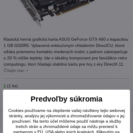
Klasická herná grafická karta ASUS GeForce GTX 460 s kapacitou
1 GB GDDR5. Vybavená exkluzívnym chladením DirectCU, ktoré
vďaka priamemu kontaktu medených trubíc s jadrom zabezpečuje
o 20 % nižšie teploty. Ide o ideálny komponent pre fanúšikov retro
computingu, ktorí hľadajú stabilnú kartu pre hry z éry DirectX 11.
Čítajte viac
1
(
1
ks)
36,90 €
Predvoľby súkromia
30 €
bez DPH
Cookies používame na zlepšenie vašej návštevy tejto webovej
stránky, analýzu jej výkonnosti a zhromažďovanie údajov o jej
používaní. Na tento účel môžeme použiť nástroje a služby
Do košíka
tretích strán a zhromaždené údaje sa môžu preniesť k
partnerom v EÚ, USA alebo iných krajinách. Kliknutím na