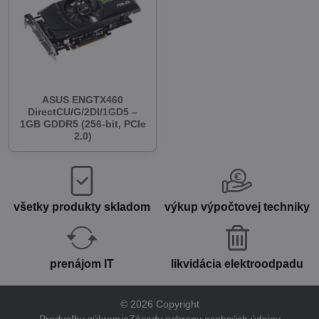
ASUS ENGTX460
DirectCU/G/2DI/1GD5 –
1GB GDDR5 (256-bit, PCIe
2.0)
všetky produkty skladom
výkup výpočtovej techniky
prenájom IT
likvidácia elektroodpadu
©
2026
Copyright