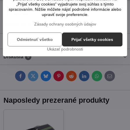
„Prijať všetky cookies“ vyjadrujete svoj súhlas s týmto
Pridať k Obľúbeným
Otázka k produktu
Strážny pes
spracovaním. Nižšie môžete nájsť podrobné informácie alebo
Doručenia
upraviť svoje preferencie.
Zásady ochrany osobných údajov
Výrobca:
ASUS
Odmietnuť všetko
Prijať všetky cookies
Popis
Ukázať podrobnosti
Diskusia
0
Facebook
Twitter
Bluesky
Pinterest
Reddit
LinkedIn
WhatsApp
E-
mail
Naposledy prezerané produkty