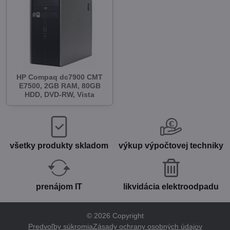
HP Compaq dc7900 CMT
E7500, 2GB RAM, 80GB
HDD, DVD-RW, Vista
všetky produkty skladom
výkup výpočtovej techniky
prenájom IT
likvidácia elektroodpadu
©
2026
Copyright
Predvoľby súkromia
Zásady ochrany osobných údajov