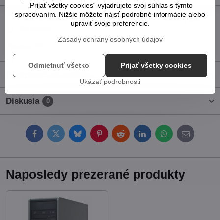
„Prijať všetky cookies“ vyjadrujete svoj súhlas s týmto
spracovaním. Nižšie môžete nájsť podrobné informácie alebo
Pridať k Obľúbeným
Otázka k produktu
Strážny pes
upraviť svoje preferencie.
Doručenia
Zásady ochrany osobných údajov
Výrobca:
HP
Odmietnuť všetko
Prijať všetky cookies
Doplnkové informácie
Ukázať podrobnosti
Diskusia
0
Facebook
Twitter
Bluesky
Pinterest
Reddit
LinkedIn
WhatsApp
E-
mail
Naposledy prezerané produkty