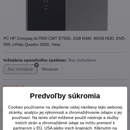
PC HP Compaq dc7900 CMT E7500, 2GB RAM, 80GB HDD, DVD-
RW, nVidia Quadro 2000, Vista
Inštalácia operačného systému:
Bez inštalácie
Windows
Vypredané
Predvoľby súkromia
24,60 €
20 €
bez DPH
Cookies používame na zlepšenie vašej návštevy tejto webovej
stránky, analýzu jej výkonnosti a zhromažďovanie údajov o jej
používaní. Na tento účel môžeme použiť nástroje a služby
Do košíka
tretích strán a zhromaždené údaje sa môžu preniesť k
partnerom v EÚ, USA alebo iných krajinách. Kliknutím na