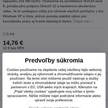
kapacitou 256 MB DDR2. Postavená na architektúre NVIDIA série
8, prináša plnú podporu DirectX 10 a hardvérovú akceleráciu
videa. Je to vynikajúca voľba pre oživenie starších počítačov z éry
Windows XP a Vista, pričom ponúka stabilný výkon pre
kancelársku prácu aj hranie klasických titulov.
Čítajte viac
1
(
1
ks)
14,76 €
12 €
bez DPH
Predvoľby súkromia
Do košíka
Cookies používame na zlepšenie vašej návštevy tejto webovej
stránky, analýzu jej výkonnosti a zhromažďovanie údajov o jej
používaní. Na tento účel môžeme použiť nástroje a služby
Pridať k Obľúbeným
Otázka k produktu
Strážny pes
tretích strán a zhromaždené údaje sa môžu preniesť k
Doručenia
partnerom v EÚ, USA alebo iných krajinách. Kliknutím na
„Prijať všetky cookies“ vyjadrujete svoj súhlas s týmto
Výrobca:
Palit
spracovaním. Nižšie môžete nájsť podrobné informácie alebo
upraviť svoje preferencie.
Popis