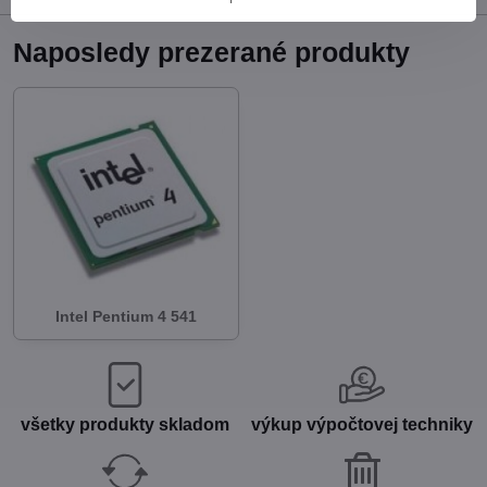
Naposledy prezerané produkty
Intel Pentium 4 541
všetky produkty skladom
výkup výpočtovej techniky