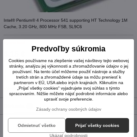
Intel® Pentium® 4 Processor 541 supporting HT Technology 1M
Cache, 3.20 GHz, 800 MHz FSB, SL9C6
Vypredané
Predvoľby súkromia
6,15 €
5 €
Cookies používame na zlepšenie vašej návštevy tejto webovej
bez DPH
stránky, analýzu jej výkonnosti a zhromažďovanie údajov o jej
Pridať k Obľúbeným
Otázka k produktu
Strážny pes
používaní. Na tento účel môžeme použiť nástroje a služby
Doručenia
tretích strán a zhromaždené údaje sa môžu preniesť k
partnerom v EÚ, USA alebo iných krajinách. Kliknutím na
Výrobca:
„Prijať všetky cookies“ vyjadrujete svoj súhlas s týmto
Intel
spracovaním. Nižšie môžete nájsť podrobné informácie alebo
upraviť svoje preferencie.
Diskusia
0
Zásady ochrany osobných údajov
Odmietnuť všetko
Prijať všetky cookies
Facebook
Twitter
Bluesky
Pinterest
Reddit
LinkedIn
WhatsApp
E-
mail
Ukázať podrobnosti