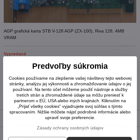
AGP grafická karta STB V-128 AGP (ZX-100), Riva 128, 4MB
VRAM
Vypredané
3,69 €
Predvoľby súkromia
3 €
bez DPH
Cookies používame na zlepšenie vašej návštevy tejto webovej
Pridať k Obľúbeným
Otázka k produktu
Strážny pes
stránky, analýzu jej výkonnosti a zhromažďovanie údajov o jej
Doručenia
používaní. Na tento účel môžeme použiť nástroje a služby
tretích strán a zhromaždené údaje sa môžu preniesť k
Výrobca:
STB
partnerom v EÚ, USA alebo iných krajinách. Kliknutím na
„Prijať všetky cookies“ vyjadrujete svoj súhlas s týmto
spracovaním. Nižšie môžete nájsť podrobné informácie alebo
upraviť svoje preferencie.
Doplnkové informácie
Zásady ochrany osobných údajov
Diskusia
0