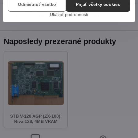
Odmietnuť všetko
Prijať všetky cookies
Ukázať podrobnosti
Facebook
Twitter
Bluesky
Pinterest
Reddit
LinkedIn
WhatsApp
E-
mail
Naposledy prezerané produkty
STB V-128 AGP (ZX-100),
Riva 128, 4MB VRAM