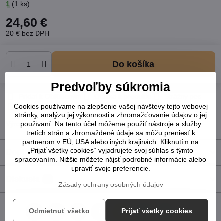
1
(
1
ks)
24,60 €
20 €
bez DPH
Do košíka
Predvoľby súkromia
Pridať k Obľúbeným
Otázka k produktu
Strážny pes
Cookies používame na zlepšenie vašej návštevy tejto webovej
Doručenia
stránky, analýzu jej výkonnosti a zhromažďovanie údajov o jej
používaní. Na tento účel môžeme použiť nástroje a služby
Výrobca:
ATI
tretích strán a zhromaždené údaje sa môžu preniesť k
partnerom v EÚ, USA alebo iných krajinách. Kliknutím na
„Prijať všetky cookies“ vyjadrujete svoj súhlas s týmto
Doplnkové informácie
spracovaním. Nižšie môžete nájsť podrobné informácie alebo
upraviť svoje preferencie.
Diskusia
0
Zásady ochrany osobných údajov
Odmietnuť všetko
Prijať všetky cookies
Facebook
Twitter
Bluesky
Pinterest
Reddit
LinkedIn
WhatsApp
E-