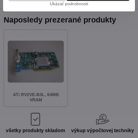
mail
Ukázať podrobnosti
Naposledy prezerané produkty
ATi RV2VE-B3L, 64MB
VRAM
všetky produkty skladom
výkup výpočtovej techniky