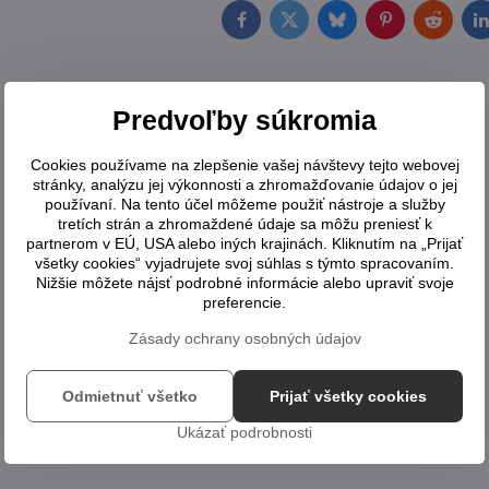
Facebook
Twitter
Bluesky
Pinterest
Reddit
L
Predvoľby súkromia
Cookies používame na zlepšenie vašej návštevy tejto webovej
stránky, analýzu jej výkonnosti a zhromažďovanie údajov o jej
používaní. Na tento účel môžeme použiť nástroje a služby
tretích strán a zhromaždené údaje sa môžu preniesť k
partnerom v EÚ, USA alebo iných krajinách. Kliknutím na „Prijať
všetky cookies“ vyjadrujete svoj súhlas s týmto spracovaním.
Nižšie môžete nájsť podrobné informácie alebo upraviť svoje
preferencie.
Zásady ochrany osobných údajov
Odmietnuť všetko
Prijať všetky cookies
Ukázať podrobnosti