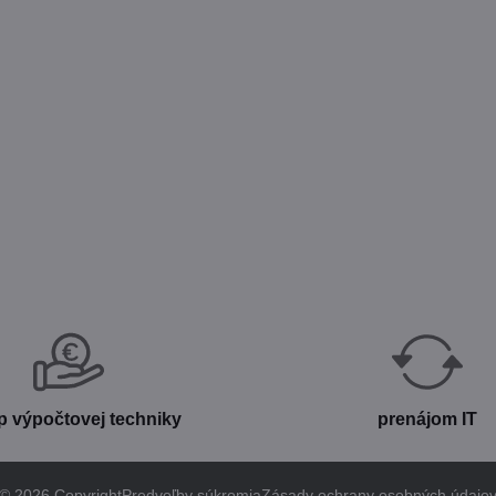
p výpočtovej techniky
prenájom IT
©
2026
Copyright
Predvoľby súkromia
Zásady ochrany osobných údajo