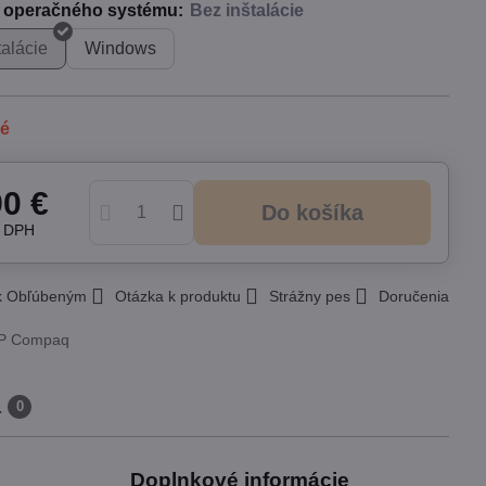
a operačného systému:
talácie
Windows
né
90 €
Do košíka
z DPH
 k Obľúbeným
Otázka k produktu
Strážny pes
Doručenia
P Compaq
a
0
Doplnkové informácie