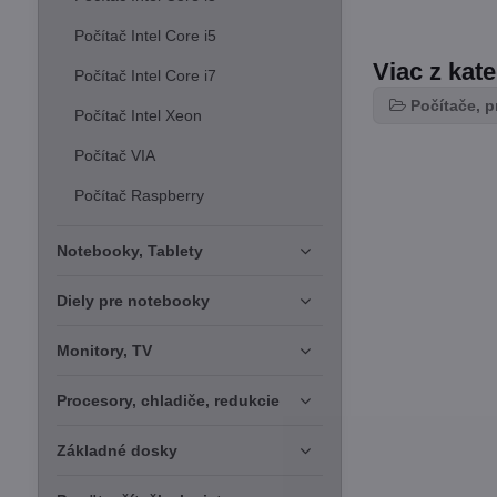
Počítač Intel Core i5
Viac z kat
Počítač Intel Core i7
Počítače, p
Počítač Intel Xeon
Počítač VIA
Počítač Raspberry
Notebooky, Tablety
Diely pre notebooky
Monitory, TV
Procesory, chladiče, redukcie
Základné dosky