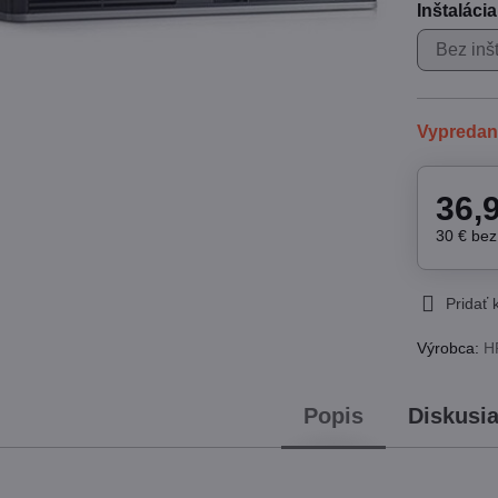
Inštaláci
Bez inš
Vypreda
36,
30 €
be
Pridať
Výrobca:
H
Popis
Diskusi