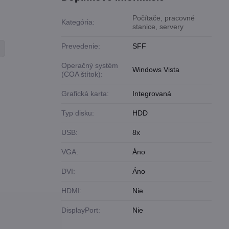
Počítače, pracovné
Kategória:
stanice, servery
Prevedenie:
SFF
Operačný systém
Windows Vista
(COA štítok):
Grafická karta:
Integrovaná
Typ disku:
HDD
USB:
8x
VGA:
Áno
DVI:
Áno
HDMI:
Nie
DisplayPort:
Nie