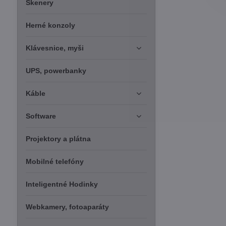
Skenery
Herné konzoly
Klávesnice, myši
UPS, powerbanky
Káble
Software
Projektory a plátna
Mobilné telefóny
Inteligentné Hodinky
Webkamery, fotoaparáty