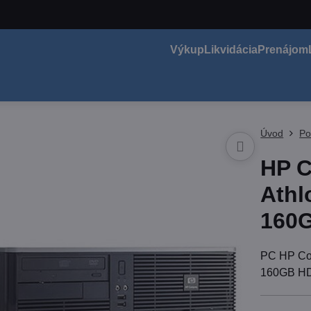
Výkup
Likvidácia
Prenájom
Úvod
Po
HP 
Athl
160G
PC HP Co
160GB HD