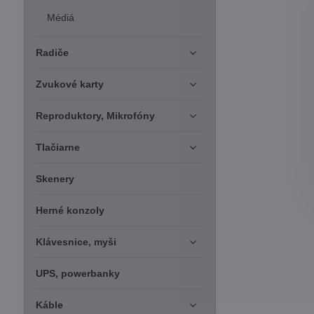
Médiá
Radiče
Zvukové karty
Reproduktory, Mikrofóny
Tlačiarne
Skenery
Herné konzoly
Klávesnice, myši
UPS, powerbanky
Káble