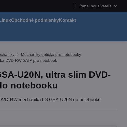
Panel používateľa
Linux
Obchodné podmienky
Kontakt
chaniky
Mechaniky optické pre notebooky
ka DVD-RW SATA pre notebook
SA-U20N, ultra slim DVD-
do notebooku
im DVD-RW mechanika LG GSA-U20N do notebooku