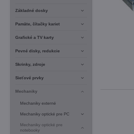
Základné dosky
Pamäte, čítačky kariet
Grafické a TV karty
Pevné disky, redukcie
Skrinky, zdroje
Sieťové prvky
Mechaniky
Mechaniky externé
Mechaniky optické pre PC
Mechaniky optické pre
notebooky