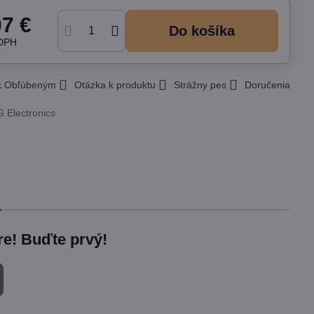
07 €
Do košíka
 DPH
 k Obľúbeným
Otázka k produktu
Strážny pes
Doručenia
G Electronics
re! Buďte prvý!