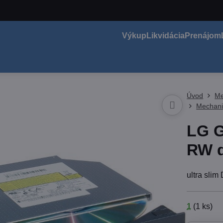
Výkup
Likvidácia
Prenájom
Úvod
Me
Mechani
LG G
RW 
ultra sl
1
(
1
ks)