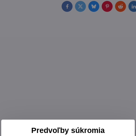
Facebook
Twitter
Bluesky
Pinterest
Reddit
L
Predvoľby súkromia