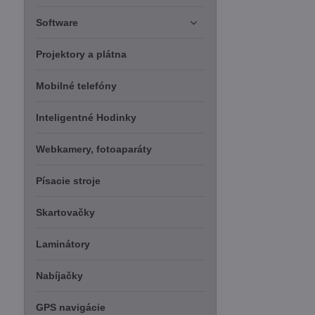
Software
Projektory a plátna
Mobilné telefóny
Inteligentné Hodinky
Webkamery, fotoaparáty
Písacie stroje
Skartovačky
Laminátory
Nabíjačky
GPS navigácie