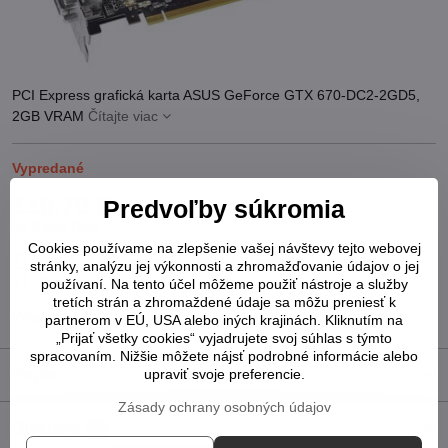
PCI Express grafická karta ASUS GeForce GTX 670-DC2-2GD5,
2GB VRAM
Čítajte viac
Vypredané
110,70 €
Predvoľby súkromia
90 €
bez DPH
Cookies používame na zlepšenie vašej návštevy tejto webovej
Pridať k Obľúbeným
Otázka k produktu
Strážny pes
stránky, analýzu jej výkonnosti a zhromažďovanie údajov o jej
Doručenia
používaní. Na tento účel môžeme použiť nástroje a služby
tretích strán a zhromaždené údaje sa môžu preniesť k
Výrobca:
ASUS
partnerom v EÚ, USA alebo iných krajinách. Kliknutím na
„Prijať všetky cookies“ vyjadrujete svoj súhlas s týmto
spracovaním. Nižšie môžete nájsť podrobné informácie alebo
Popis
upraviť svoje preferencie.
Zásady ochrany osobných údajov
Diskusia
0