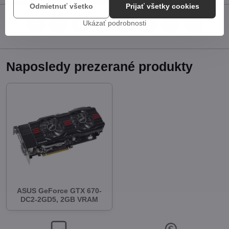
Odmietnuť všetko
Prijať všetky cookies
Ukázať podrobnosti
Facebook
Twitter
Bluesky
Pinterest
Reddit
LinkedIn
WhatsApp
E-
mail
Naposledy prezerané produkty
ASUS GeForce GTX 670-
DC2-2GD5, 2GB VRAM