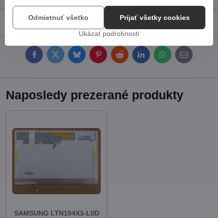
Odmietnuť všetko
Prijať všetky cookies
Diskusia
0
Ukázať podrobnosti
Facebook
Twitter
Bluesky
Pinterest
Reddit
LinkedIn
WhatsApp
E-
mail
Naposledy prezerané produkty
SAMSUNG LTN154X3-L0D