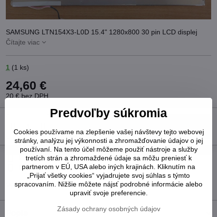
SAMSUNG LTN154X3-L0D 15.4" 1280x800 30 pin LCD displej
Čítajte viac
1
(
1
ks)
24,60 €
20 €
bez DPH
Predvoľby súkromia
Do košíka
Cookies používame na zlepšenie vašej návštevy tejto webovej
stránky, analýzu jej výkonnosti a zhromažďovanie údajov o jej
používaní. Na tento účel môžeme použiť nástroje a služby
tretích strán a zhromaždené údaje sa môžu preniesť k
Pridať k Obľúbeným
Otázka k produktu
Strážny pes
partnerom v EÚ, USA alebo iných krajinách. Kliknutím na
Doručenia
„Prijať všetky cookies“ vyjadrujete svoj súhlas s týmto
spracovaním. Nižšie môžete nájsť podrobné informácie alebo
Výrobca:
Samsung
upraviť svoje preferencie.
Zásady ochrany osobných údajov
Popis