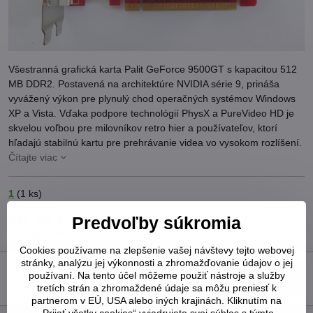
Všestranná grafická karta Palit GeForce 9500GT s kapacitou 512
MB DDR2. Postavená na architektúre NVIDIA série 9, prináša
vyvážený výkon pre plynulý chod operačných systémov Windows
XP a Vista. Vďaka podpore technológií PhysX a PureVideo HD je
skvelou voľbou pre milovníkov retro hier a používateľov, ktorí
hľadajú stabilnú kartu pre prehrávanie videa vo vysokom rozlíšení.
Čítajte viac
1
(
1
ks)
18,45 €
Predvoľby súkromia
15 €
bez DPH
Cookies používame na zlepšenie vašej návštevy tejto webovej
stránky, analýzu jej výkonnosti a zhromažďovanie údajov o jej
používaní. Na tento účel môžeme použiť nástroje a služby
Do košíka
tretích strán a zhromaždené údaje sa môžu preniesť k
partnerom v EÚ, USA alebo iných krajinách. Kliknutím na
„Prijať všetky cookies“ vyjadrujete svoj súhlas s týmto