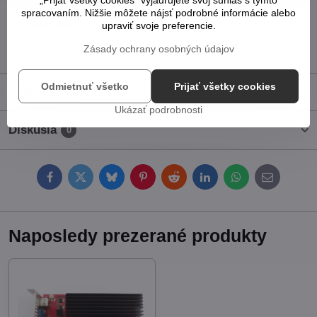
Pridať k Obľúbeným
Otázka k produktu
Strážny pes
spracovaním. Nižšie môžete nájsť podrobné informácie alebo
upraviť svoje preferencie.
Doručenia
Zásady ochrany osobných údajov
Výrobca:
Palit
Odmietnuť všetko
Prijať všetky cookies
Popis
Ukázať podrobnosti
Diskusia
0
Facebook
Twitter
Bluesky
Pinterest
Reddit
LinkedIn
WhatsApp
E-
mail
Naposledy prezerané produkty