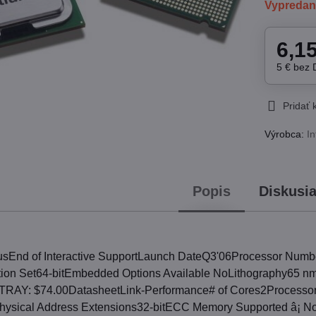
Vypreda
6,1
5 €
bez
Pridať
Výrobca:
In
Popis
Diskusi
atusEnd of Interactive SupportLaunch DateQ3'06Processor
ction Set64-bitEmbedded Options Available NoLithography6
eTRAY: $74.00DatasheetLink-Performance# of Cores2Proces
Physical Address Extensions32-bitECC Memory Supported â¡