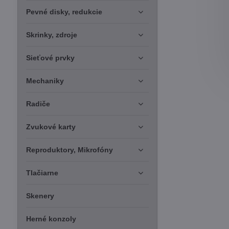
Pevné disky, redukcie
Skrinky, zdroje
Sieťové prvky
Mechaniky
Radiče
Zvukové karty
Reproduktory, Mikrofóny
Tlačiarne
Skenery
Herné konzoly