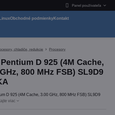
Panel používateľa
Linux
Obchodné podmienky
Kontakt
ocesory, chladiče, redukcie
Procesory
l Pentium D 925 (4M Cache,
 GHz, 800 MHz FSB) SL9D9
KA
tium D 925 (4M Cache, 3.00 GHz, 800 MHz FSB) SL9D9
tajte viac