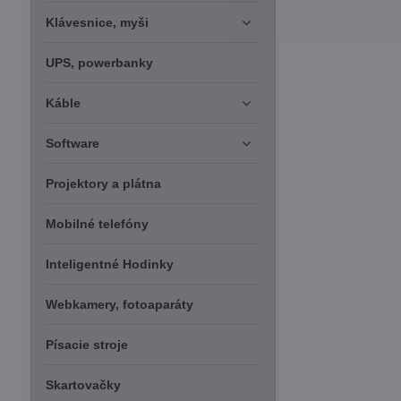
Klávesnice, myši
UPS, powerbanky
Káble
Software
Projektory a plátna
Mobilné telefóny
Inteligentné Hodinky
Webkamery, fotoaparáty
Písacie stroje
Skartovačky