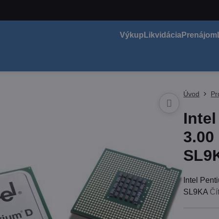
Výkup
Likvidácia
Prenájom
Úvod
Pr
Inte
3.00
SL9
Intel Pen
SL9KA
Čí