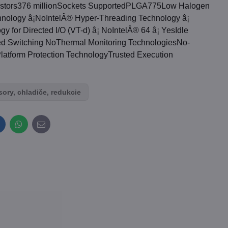
istors376 millionSockets SupportedPLGA775Low Halogen
nology â¡NoIntelÂ® Hyper-Threading Technology â¡
gy for Directed I/O (VT-d) â¡ NoIntelÂ® 64 â¡ YesIdle
 Switching NoThermal Monitoring TechnologiesNo-
latform Protection TechnologyTrusted Execution
ory, chladiče, redukcie
inkedIn
WhatsApp
E-
mail