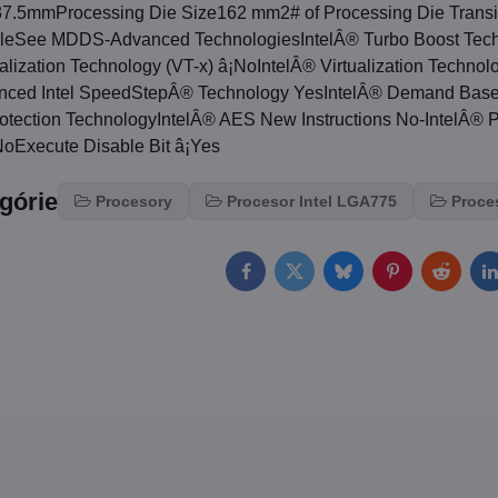
7.5mmProcessing Die Size162 mm2# of Processing Die Trans
bleSee MDDS-Advanced TechnologiesIntelÂ® Turbo Boost Tech
alization Technology (VT-x) â¡NoIntelÂ® Virtualization Technolo
ced Intel SpeedStepÂ® Technology YesIntelÂ® Demand Based
otection TechnologyIntelÂ® AES New Instructions No-IntelÂ® P
NoExecute Disable Bit â¡Yes
egórie
Procesory
Procesor Intel LGA775
Proces
Facebook
Twitter
Bluesky
Pinterest
Reddit
L