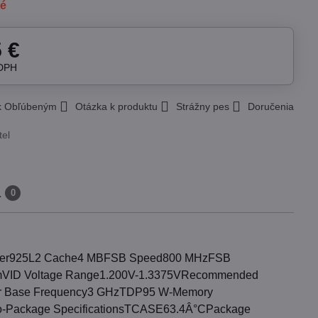
né
5 €
 DPH
 k Obľúbeným
Otázka k produktu
Strážny pes
Doručenia
tel
a
0
 Number925L2 Cache4 MBFSB Speed800 MHzFSB
5 nmVID Voltage Range1.200V-1.3375VRecommended
sor Base Frequency3 GHzTDP95 W-Memory
 No-Package SpecificationsTCASE63.4Â°CPackage