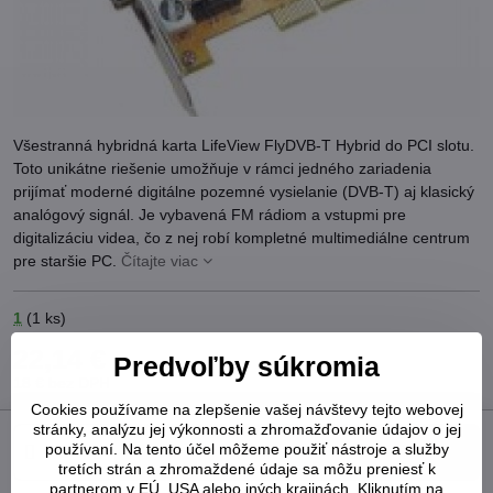
Všestranná hybridná karta LifeView FlyDVB-T Hybrid do PCI slotu.
Toto unikátne riešenie umožňuje v rámci jedného zariadenia
prijímať moderné digitálne pozemné vysielanie (DVB-T) aj klasický
analógový signál. Je vybavená FM rádiom a vstupmi pre
digitalizáciu videa, čo z nej robí kompletné multimediálne centrum
pre staršie PC.
Čítajte viac
1
(
1
ks)
22,14 €
Predvoľby súkromia
18 €
bez DPH
Cookies používame na zlepšenie vašej návštevy tejto webovej
stránky, analýzu jej výkonnosti a zhromažďovanie údajov o jej
používaní. Na tento účel môžeme použiť nástroje a služby
Do košíka
tretích strán a zhromaždené údaje sa môžu preniesť k
partnerom v EÚ, USA alebo iných krajinách. Kliknutím na