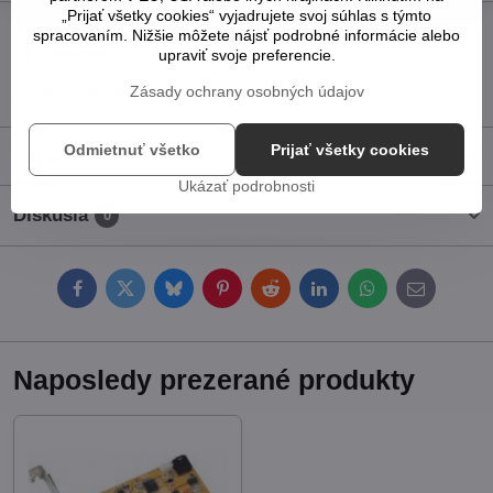
„Prijať všetky cookies“ vyjadrujete svoj súhlas s týmto
Pridať k Obľúbeným
Otázka k produktu
Strážny pes
spracovaním. Nižšie môžete nájsť podrobné informácie alebo
Doručenia
upraviť svoje preferencie.
Zásady ochrany osobných údajov
Výrobca:
LifeView
Odmietnuť všetko
Prijať všetky cookies
Popis
Ukázať podrobnosti
Diskusia
0
Facebook
Twitter
Bluesky
Pinterest
Reddit
LinkedIn
WhatsApp
E-
mail
Naposledy prezerané produkty