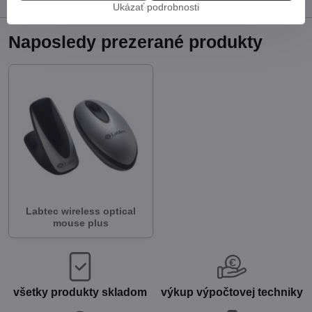
Ukázať podrobnosti
Naposledy prezerané produkty
Labtec wireless optical
mouse plus
všetky produkty skladom
výkup výpočtovej techniky