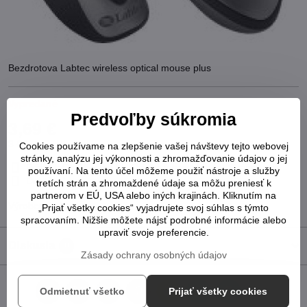
Bezdrotova Labtec wireless optical mouse plus
Vypredané
Predvoľby súkromia
3,69 €
3 €
bez DPH
Cookies používame na zlepšenie vašej návštevy tejto webovej
stránky, analýzu jej výkonnosti a zhromažďovanie údajov o jej
Pridať k Obľúbeným
Otázka k produktu
Strážny pes
používaní. Na tento účel môžeme použiť nástroje a služby
Doručenia
tretích strán a zhromaždené údaje sa môžu preniesť k
partnerom v EÚ, USA alebo iných krajinách. Kliknutím na
Výrobca:
Labtec
„Prijať všetky cookies“ vyjadrujete svoj súhlas s týmto
spracovaním. Nižšie môžete nájsť podrobné informácie alebo
upraviť svoje preferencie.
Diskusia
0
Zásady ochrany osobných údajov
Odmietnuť všetko
Prijať všetky cookies
Facebook
Twitter
Bluesky
Pinterest
Reddit
LinkedIn
WhatsApp
E-
mail