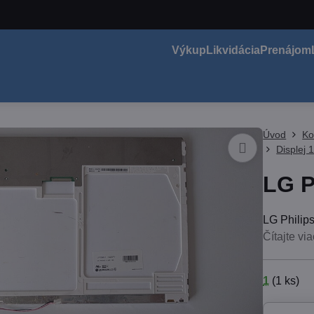
Výkup
Likvidácia
Prenájom
Úvod
Ko
Displej
LG P
LG Philip
Čítajte via
1
(
1
ks)