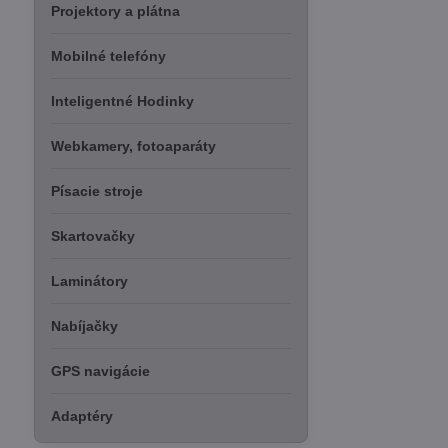
Projektory a plátna
Mobilné telefóny
Inteligentné Hodinky
Webkamery, fotoaparáty
Písacie stroje
Skartovačky
Laminátory
Nabíjačky
GPS navigácie
Adaptéry