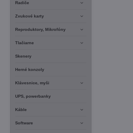
Radiče
Zvukové karty
Reproduktory, Mikrofóny
Tlačiarne
Skenery
Herné konzoly
Klávesnice, myši
UPS, powerbanky
Káble
Software