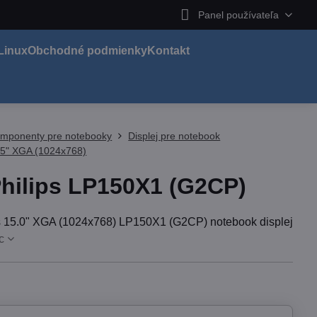
Panel používateľa
Linux
Obchodné podmienky
Kontakt
mponenty pre notebooky
Displej pre notebook
 15" XGA (1024x768)
hilips LP150X1 (G2CP)
s 15.0" XGA (1024x768) LP150X1 (G2CP) notebook displej
c