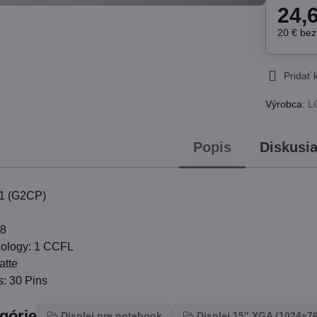
24,
20 €
be
Pridať
Výrobca:
L
Popis
Diskusi
1 (G2CP)
68
nology: 1 CCFL
atte
: 30 Pins
egórie
Displej pre notebook
Displej 15" XGA (1024x7