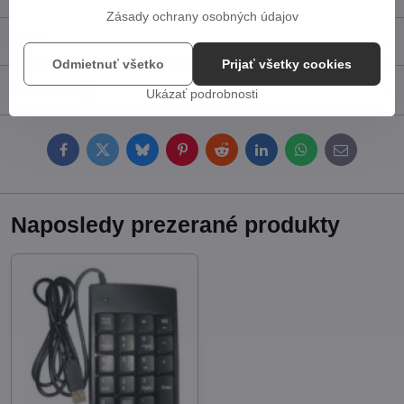
Zásady ochrany osobných údajov
Popis
Odmietnuť všetko
Prijať všetky cookies
Diskusia
0
Ukázať podrobnosti
Facebook
Twitter
Bluesky
Pinterest
Reddit
LinkedIn
WhatsApp
E-
mail
Naposledy prezerané produkty