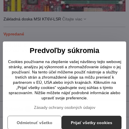
Základná doska MSI KT6V-LSR
Čítajte viac
Vypredané
36,90 €
Predvoľby súkromia
30 €
bez DPH
Pridať k Obľúbeným
Otázka k produktu
Strážny pes
Cookies používame na zlepšenie vašej návštevy tejto webovej
Doručenia
stránky, analýzu jej výkonnosti a zhromažďovanie údajov o jej
používaní. Na tento účel môžeme použiť nástroje a služby
Výrobca:
MSI
tretích strán a zhromaždené údaje sa môžu preniesť k
partnerom v EÚ, USA alebo iných krajinách. Kliknutím na
„Prijať všetky cookies“ vyjadrujete svoj súhlas s týmto
spracovaním. Nižšie môžete nájsť podrobné informácie alebo
Popis
upraviť svoje preferencie.
Zásady ochrany osobných údajov
Diskusia
0
Odmietnuť všetko
Prijať všetky cookies