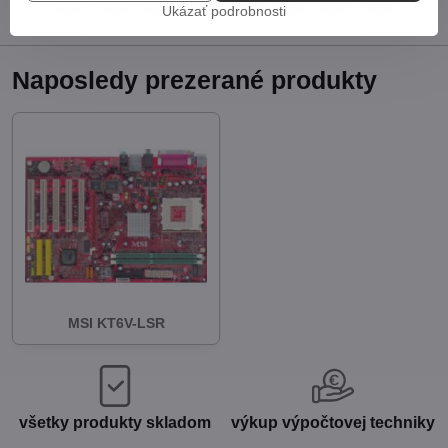
Facebook
Twitter
Bluesky
Pinterest
Reddit
LinkedIn
WhatsApp
E-
Ukázať podrobnosti
mail
Naposledy prezerané produkty
MSI KT6V-LSR
všetky produkty skladom
výkup výpočtovej techniky