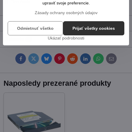
Doručenia
upraviť svoje preferencie.
Zásady ochrany osobných údajov
Popis
Odmietnuť všetko
Prijať všetky cookies
Ukázať podrobnosti
Diskusia
0
Facebook
Twitter
Bluesky
Pinterest
Reddit
LinkedIn
WhatsApp
E-
mail
Naposledy prezerané produkty