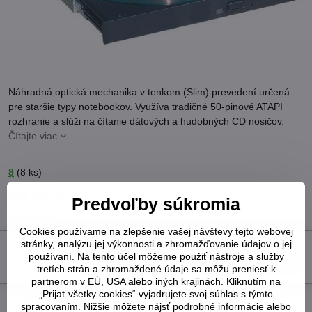
Náhradná optická mechanika v tenkom (Slim) prevedení určená
pre staršie typy notebookov. Využíva tradičné 50-pinové ATAPI
rozhranie a slúži na čítanie dátových a hudobných CD nosičov.
Čítajte viac
8
(
8
ks)
18,45 €
Predvoľby súkromia
15 €
bez DPH
Cookies používame na zlepšenie vašej návštevy tejto webovej
stránky, analýzu jej výkonnosti a zhromažďovanie údajov o jej
Do košíka
používaní. Na tento účel môžeme použiť nástroje a služby
tretích strán a zhromaždené údaje sa môžu preniesť k
partnerom v EÚ, USA alebo iných krajinách. Kliknutím na
„Prijať všetky cookies“ vyjadrujete svoj súhlas s týmto
Pridať k Obľúbeným
Otázka k produktu
Strážny pes
spracovaním. Nižšie môžete nájsť podrobné informácie alebo