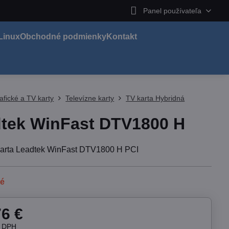
Panel používateľa
Linux
Obchodné podmienky
Kontakt
afické a TV karty
Televízne karty
TV karta Hybridná
tek WinFast DTV1800 H
karta Leadtek WinFast DTV1800 H PCI
né
76 €
z DPH