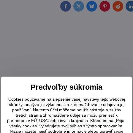
Facebook
Twitter
Bluesky
Pinterest
Reddit
L
Predvoľby súkromia
Cookies používame na zlepšenie vašej návštevy tejto webovej
stránky, analýzu jej výkonnosti a zhromažďovanie údajov o jej
používaní. Na tento účel môžeme použiť nástroje a služby
tretích strán a zhromaždené údaje sa môžu preniesť k
partnerom v EÚ, USA alebo iných krajinách. Kliknutím na „Prijať
všetky cookies“ vyjadrujete svoj súhlas s týmto spracovaním.
Nižšie môžete nájsť podrobné informácie alebo upraviť svoje