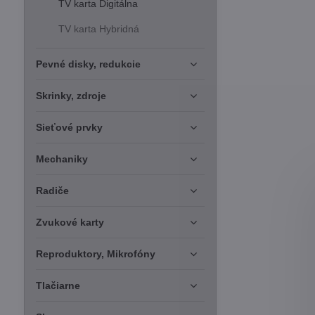
TV karta Digitálna
TV karta Hybridná
Pevné disky, redukcie
Skrinky, zdroje
Sieťové prvky
Mechaniky
Radiče
Zvukové karty
Reproduktory, Mikrofóny
Tlačiarne