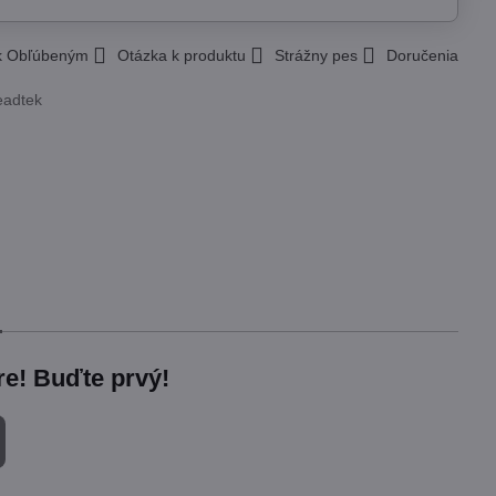
 k Obľúbeným
Otázka k produktu
Strážny pes
Doručenia
eadtek
re! Buďte prvý!