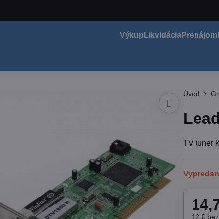
Výkup
Likvidácia
Prenájom
Úvod
Gr
Lead
TV tuner 
Vypreda
14,
12 €
be