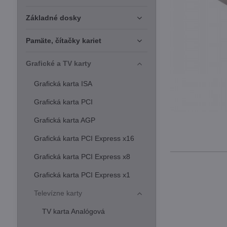
Základné dosky
Pamäte, čítačky kariet
Grafické a TV karty
Grafická karta ISA
Grafická karta PCI
Grafická karta AGP
Grafická karta PCI Express x16
Grafická karta PCI Express x8
Grafická karta PCI Express x1
Televízne karty
TV karta Analógová