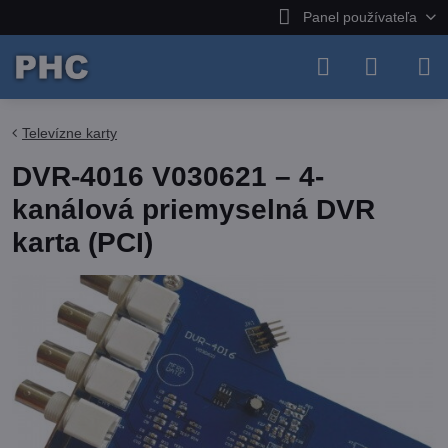
Panel používateľa
Televízne karty
DVR-4016 V030621 – 4-
kanálová priemyselná DVR
karta (PCI)