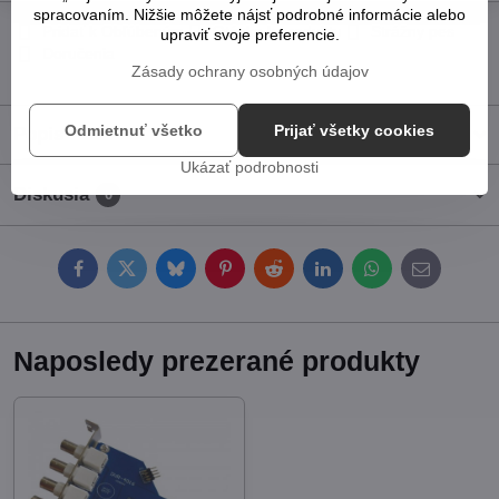
spracovaním. Nižšie môžete nájsť podrobné informácie alebo
Pridať k Obľúbeným
Otázka k produktu
Strážny pes
upraviť svoje preferencie.
Doručenia
Zásady ochrany osobných údajov
Odmietnuť všetko
Prijať všetky cookies
Popis
Ukázať podrobnosti
Diskusia
0
Facebook
Twitter
Bluesky
Pinterest
Reddit
LinkedIn
WhatsApp
E-
mail
Naposledy prezerané produkty