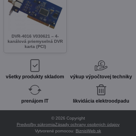
DVR-4016 V030621 – 4-
kanálová priemyselná DVR
karta (PCI)
všetky produkty skladom
výkup výpočtovej techniky
prenájom IT
likvidácia elektroodpadu
©
2026
Copyright
Predvoľby súkromia
Zásady ochrany osobných údajov
Vytvorené pomocou:
BiznisWeb.sk