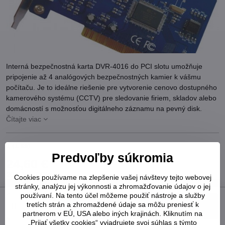
Interná bezpečnostná karta DVR-4016 do PCI slotu umožňuje
pripojenie až 4 analógových bezpečnostných kamier k vášmu
počítaču. Je to ideálne riešenie pre vytvorenie cenovo dostupného
kamerového systému (CCTV) pre sledovanie firiem, skladov alebo
domácností s možnosťou digitálneho záznamu na pevný disk.
Čítajte viac
1
(
1
ks)
Predvoľby súkromia
24,60 €
20 €
bez DPH
Cookies používame na zlepšenie vašej návštevy tejto webovej
stránky, analýzu jej výkonnosti a zhromažďovanie údajov o jej
používaní. Na tento účel môžeme použiť nástroje a služby
tretích strán a zhromaždené údaje sa môžu preniesť k
Do košíka
partnerom v EÚ, USA alebo iných krajinách. Kliknutím na
„Prijať všetky cookies“ vyjadrujete svoj súhlas s týmto