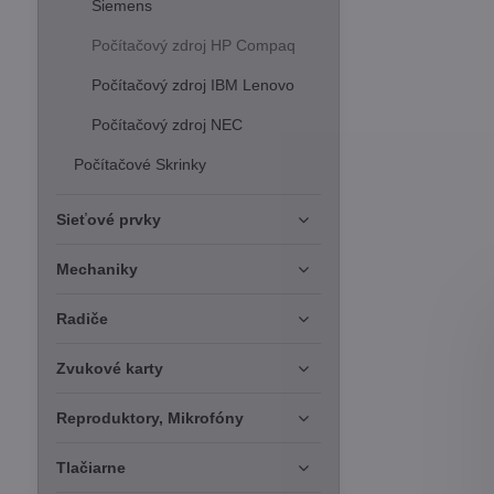
Siemens
Počítačový zdroj HP Compaq
Počítačový zdroj IBM Lenovo
Počítačový zdroj NEC
Počítačové Skrinky
Sieťové prvky
Mechaniky
Radiče
Zvukové karty
Reproduktory, Mikrofóny
Tlačiarne