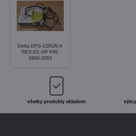
Delta DPS-120GN A
REV:03, HP P/N:
0950-2693
všetky produkty skladom
výku