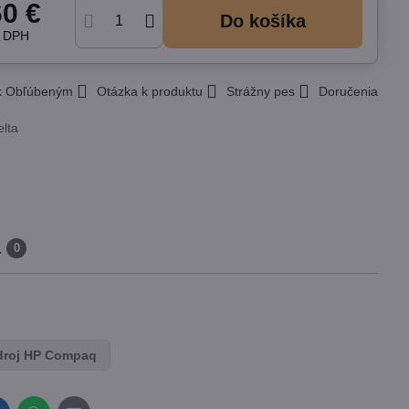
60 €
Do košíka
z DPH
 k Obľúbeným
Otázka k produktu
Strážny pes
Doručenia
elta
a
0
droj HP Compaq