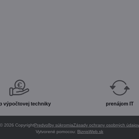
p výpočtovej techniky
prenájom IT
©
2026
Copyright
Predvoľby súkromia
Zásady ochrany osobných údajo
Vytvorené pomocou:
BiznisWeb.sk