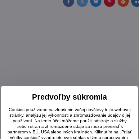
Facebook
Twitter
Bluesky
Pinterest
Reddit
L
Predvoľby súkromia
Cookies používame na zlepšenie vašej návštevy tejto webovej
stránky, analýzu jej výkonnosti a zhromažďovanie údajov o jej
používaní. Na tento účel môžeme použiť nástroje a služby
tretích strán a zhromaždené údaje sa môžu preniesť k
partnerom v EÚ, USA alebo iných krajinách. Kliknutím na „Prijať
všetky cookies“ vyjadrujete svoj súhlas s týmto spracovaním.