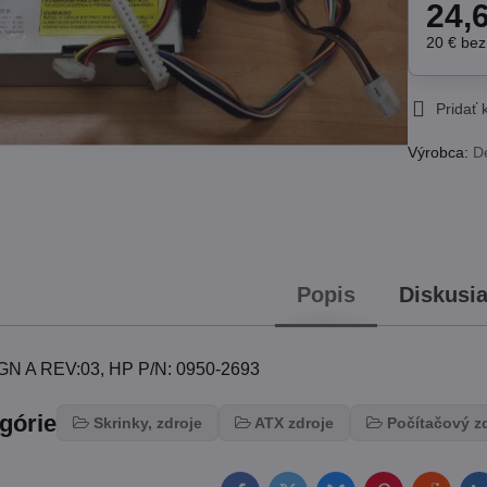
24,
20 €
be
Pridať
Výrobca:
D
Popis
Diskusi
GN A REV:03, HP P/N: 0950-2693
egórie
Skrinky, zdroje
ATX zdroje
Počítačový z