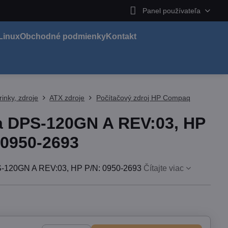
Panel používateľa
Linux
Obchodné podmienky
Kontakt
rinky, zdroje
ATX zdroje
Počítačový zdroj HP Compaq
a DPS-120GN A REV:03, HP
 0950-2693
S-120GN A REV:03, HP P/N: 0950-2693
Čítajte viac