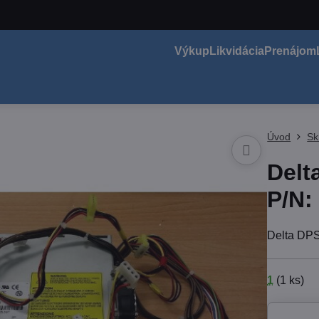
Výkup
Likvidácia
Prenájom
Úvod
Sk
Delt
P/N:
Delta DP
1
(
1
ks)